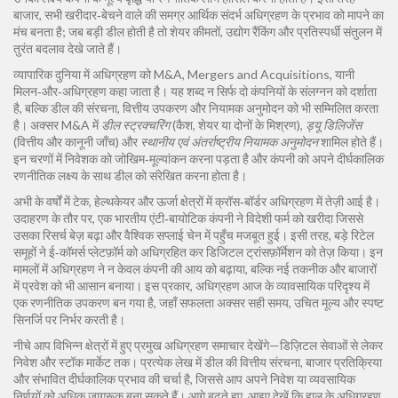
बाजार
,
सभी खरीदार‑बेचने वाले की समग्र आर्थिक संदर्भ
अधिग्रहण के प्रभाव को मापने का
मंच बनता है; जब बड़ी डील होती है तो शेयर कीमतों, उद्योग रैंकिंग और प्रतिस्पर्धी संतुलन में
तुरंत बदलाव देखे जाते हैं।
व्यापारिक दुनिया में अधिग्रहण को
M&A
,
Mergers and Acquisitions, यानी
मिलन‑और‑अधिग्रहण
कहा जाता है। यह शब्द न सिर्फ दो कंपनियों के संलग्नन को दर्शाता
है, बल्कि डील की संरचना, वित्तीय उपकरण और नियामक अनुमोदन को भी सम्मिलित करता
है। अक्सर M&A में
डील स्ट्रक्चरिंग
(कैश, शेयर या दोनों के मिश्रण),
ड्यू डिलिजेंस
(वित्तीय और कानूनी जाँच) और
स्थानीय एवं अंतर्राष्ट्रीय नियामक अनुमोदन
शामिल होते हैं।
इन चरणों में निवेशक को जोखिम‑मूल्यांकन करना पड़ता है और कंपनी को अपने दीर्घकालिक
रणनीतिक लक्ष्य के साथ डील को संरेखित करना होता है।
अभी के वर्षों में टेक, हेल्थकेयर और ऊर्जा क्षेत्रों में क्रॉस‑बॉर्डर अधिग्रहण में तेज़ी आई है।
उदाहरण के तौर पर, एक भारतीय एंटी‑बायोटिक कंपनी ने विदेशी फर्म को खरीदा जिससे
उसका रिसर्च बेज़ बढ़ा और वैश्विक सप्लाई चेन में पहुँच मजबूत हुई। इसी तरह, बड़े रिटेल
समूहों ने ई‑कॉमर्स प्लेटफ़ॉर्म को अधिग्रहित कर डिजिटल ट्रांसफ़ॉर्मेशन को तेज़ किया। इन
मामलों में अधिग्रहण ने न केवल कंपनी की आय को बढ़ाया, बल्कि नई तकनीक और बाजारों
में प्रवेश को भी आसान बनाया। इस प्रकार, अधिग्रहण आज के व्यावसायिक परिदृश्य में
एक रणनीतिक उपकरण बन गया है, जहाँ सफलता अक्सर सही समय, उचित मूल्य और स्पष्ट
सिनर्जि पर निर्भर करती है।
नीचे आप विभिन्न क्षेत्रों में हुए प्रमुख अधिग्रहण समाचार देखेंगे—डिज़िटल सेवाओं से लेकर
निवेश और स्टॉक मार्केट तक। प्रत्येक लेख में डील की वित्तीय संरचना, बाजार प्रतिक्रिया
और संभावित दीर्घकालिक प्रभाव की चर्चा है, जिससे आप अपने निवेश या व्यवसायिक
निर्णयों को अधिक जागरूक बना सकते हैं। आगे बढ़ते हुए, आइए देखें कि हाल के अधिग्रहण