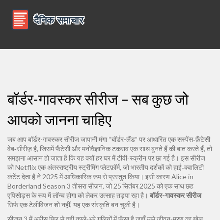
बॉर्डर-गावस्कर सीरीज – सब कुछ जो
आपको जानना चाहिए
जब आप
बॉर्डर-गावस्कर सीरीज
जापानी मंगा “बॉर्डर-लैंड” पर आधारित एक सस्पेंस‑फ़ैंटेसी
वेब‑सीरीज़ है, जिसमें फैंटेसी और मनोवैज्ञानिक टकराव एक साथ बुनते हैं
की बात करते हैं, तो
समझना आसान हो जाता है कि यह क्यों हर घर में टीवी‑स्क्रीन पर छा गई है। इस सीरीज
को
Netflix
एक अंतरराष्ट्रीय स्ट्रीमिंग प्लेटफ़ॉर्म, जो भारतीय दर्शकों को हाई‑क्वालिटी
कंटेंट देता है
ने 2025 में आधिकारिक रूप से प्रस्तुत किया। इसी कारण
Alice in
Borderland Season 3
तीसरा सीज़न, जो 25 सितंबर 2025 को एक साथ छह
एपिसोड्स के रूप में लॉन्च होगा
को लेकर उत्साह तड़पा रहा है।
बॉर्डर-गावस्कर सीरीज
सिर्फ एक टेलीविजन शो नहीं, यह एक संस्कृति बन चुकी है।
सीज़न 3 में अरीसु फिर से वही काले‑भूरे गलियों में फँसा है जहाँ उसे जीवन‑मरण का खेल