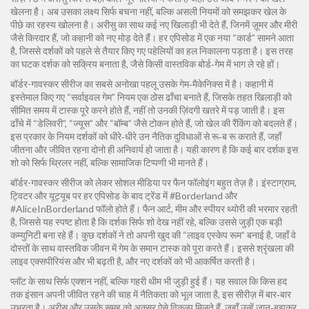
खेलना है। अब उसका लक्ष्य सिर्फ बचना नहीं, बल्कि असली नियमों को समझकर खेल के
पीछे का रहस्य खोलना है। अरीसु का साथ कई नए खिलाड़ी भी देते हैं, जिनमें ज़ूमर और मीरी
जैसे किरदार हैं, जो कहानी को नए मोड़ देते हैं। हर एपिसोड में एक नया “कार्ड” सामने आता
है, जिससे दर्शकों को पहले से तैयार किए गए पहेलियों का हल निकालना पड़ता है। इस तरह
का घटक दर्शक को सक्रिय बनाता है, जैसे किसी वास्तविक बोर्ड‑गेम में भाग ले रहे हों।
बॉर्डर-गावस्कर सीरीज का सबसे अनोखा पहलू उसके गेम‑मैकेनिक्स में है। कहानी में
इस्तेमाल किए गए “सर्वाइवल गेम” नियम एक ठोस ढाँचा बनाते हैं, जिसके तहत खिलाड़ी को
सीमित समय में टास्क पूरे करने होते हैं, नहीं तो उनकी ज़िंदगी खतरे में पड़ जाती है। इस
ढाँचे में “डेलिवरी”, “ज्यूस” और “बॉम्ब” जैसे टोकन होते हैं, जो खेल की रैंकिंग को बदलते हैं।
इस प्रकार के नियम दर्शकों को धीरे‑धीरे उन नैतिक दुविधाओं से रू‑ब रू कराते हैं, जहाँ
जीतना और जीवित रहना दोनो ही अनिवार्य हो जाता है। यही कारण है कि कई बार दर्शक इस
शो को सिर्फ थ्रिलर नहीं, बल्कि सामाजिक टिप्पणी भी मानते हैं।
बॉर्डर-गावस्कर सीरीज को लेकर सोशल मीडिया पर फैन फॉलोइंग बहुत तेज़ है। इंस्टाग्राम,
ट्विटर और यूट्यूब पर हर एपिसोड के बाद ट्रेंड में #Borderland और
#AliceInBorderland फॉलो होते हैं। फैन आर्ट, मीम और स्पीयर थ्योरी की भरमार रहती
है, जिससे यह स्पष्ट होता है कि दर्शक सिर्फ शो देख नहीं रहे, बल्कि उससे जुड़ी एक बड़ी
कम्युनिटी बना रहे हैं। कुछ दर्शकों ने तो अपनी खुद की “लाइव एस्केप रूम” बनाई है, जहाँ वे
दोस्तों के साथ वास्तविक जीवन में गेम के समान टास्क को पूरा करते हैं। इससे श्रृंखला की
लाइव एक्सपीरियंस और भी बढ़ती है, और नए दर्शकों को भी आकर्षित करती है।
प्लॉट के साथ सिर्फ एक्शन नहीं, बल्कि गहरी थीम भी जुड़ी हुई हैं। यह सवाल कि किस हद
तक इंसान अपनी जीवित रहने की चाह में नैतिकता को भूल जाता है, इस सीरीज़ में बार‑बार
उभरता है। अरीसु और उसके समूह को अक्सर ऐसे विकल्प मिलते हैं, जहाँ उन्हें जान‑बूझकर