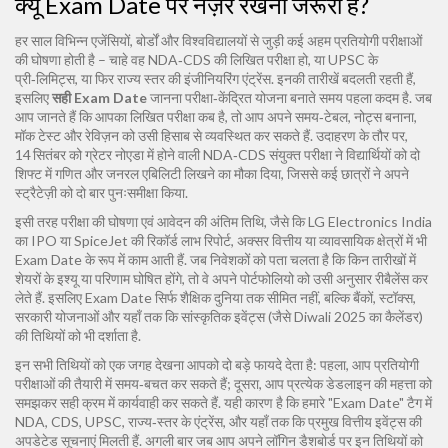
क्यूँ Exam Date पर नज़र रखना जरूरी है?
हर साल विभिन्न एजेंसियों, बोर्डों और विश्वविद्यालयों से जुड़ी कई अहम प्रतियोगी परीक्षाओं
की घोषणा होती है – चाहे वह NDA‑CDS की लिखित परीक्षा हो, या UPSC के
प्री‑लिमिट्स, या फिर राज्य स्तर की इंजीनियरिंग एंट्रेंस. इनकी तारीखें बदलती रहती हैं,
इसलिए
सही Exam Date
जानना परीक्षा‑केंद्रित योजना बनाते समय पहला कदम है. जब
आप जानते हैं कि आपका लिखित परीक्षा कब है, तो आप अपने समय‑टेबल, नोट्स बनाना,
मॉक टेस्ट और रेविज़न को उसी हिसाब से व्यवस्थित कर सकते हैं. उदाहरण के तौर पर,
14 सितंबर को ग्रेटर नोएडा में होने वाली NDA‑CDS संयुक्त परीक्षा ने विद्यार्थियों को दो
शिफ्ट में गणित और जनरल एबिलिटी लिखने का मौका दिया, जिससे कई छात्रों ने अपने
स्ट्रैटेज़ी को दो बार पुनःसमीक्षा किया.
इसी तरह परीक्षा की घोषणा एवं आवेदन की अंतिम तिथि, जैसे कि LG Electronics India
का IPO या SpiceJet की रिकॉर्ड लाभ रिपोर्ट, अक्सर वित्तीय या व्यावसायिक क्षेत्रों में भी
Exam Date के रूप में काम आती हैं. जब निवेशकों को पता चलता है कि किन तारीखों में
शेयरों के इश्यू या परिणाम घोषित होंगे, तो वे अपने पोर्टफोलियो को उसी अनुसार रीबैलेंस कर
लेते हैं. इसलिए Exam Date सिर्फ शैक्षिक दुनिया तक सीमित नहीं, बल्कि बैंकों, स्टॉक्स,
सरकारी योजनाओं और यहाँ तक कि सांस्कृतिक इवेंट्स (जैसे Diwali 2025 का कैलेंडर)
की तिथियों को भी दर्शाता है.
इन सभी तिथियों को एक जगह देखना आपको दो बड़े फायदे देता है: पहला, आप प्रतियोगी
परीक्षाओं की तैयारी में समय‑बचत कर सकते हैं; दूसरा, आप प्रत्येक डेडलाइन की महत्ता को
समझकर सही क्रम में कार्यवाही कर सकते हैं. यही कारण है कि हमारे "Exam Date" टैग में
NDA, CDS, UPSC, राज्य‑स्तर के एंट्रेंस, और यहाँ तक कि प्रमुख वित्तीय इवेंट्स की
अपडेटेड सूचनाएं मिलती हैं. अगली बार जब आप अपने लॉगिन डैशबोर्ड पर इन तिथियों को