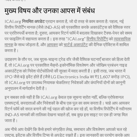
मुख्य विषय और उनका आपस में संबंध
ICAI.org
नियमित अपडेट
प्रदान करता है, जो दो तरह से काम करता है: पहला, नई
वित्तीय रिपोर्टिंग मानक (जैसे IND‑AS) को प्रकाशित करके अकाउंटेंट्स को वैश्विक स्तर
पर प्रतिस्पर्धी बनाता है; दूसरा, आयकर रिटर्न फॉर्म में बदलाव दिखाकर टैक्स‑पेयर को समय
पर फाइलिंग में सहायता करता है। इस तरह "ICAI.org"
वित्तीय रिपोर्टिंग
को
व्यावसायिक
मानक
के साथ जोड़ता है, और
आयकर
को
चार्टर्ड अकाउंटेंट
की दैनिक प्रैक्टिस में शामिल
करता है।
उदाहरण के तौर पर, जब यूएस‑चाइना ट्रेड वॉर जैसी वैश्विक घटनाएँ बाजार को हिला देती
हैं, तो ICAI.org पर प्रकाशित मैक्रो‑इकोनॉमिक विश्लेषण और जोखिम प्रबंधन गाइड
अकाउंटेंट्स को निवेश पोर्टफोलियो की सुरक्षा में मदद करती है। इसी तरह, जब भारत में
IPO जैसे बड़े इवेंट होते हैं (जैसे LG Electronics India का ₹11,607 करोड़ IPO),
तो ICAI.org पर उपलब्ध नियामक चेकलिस्ट निवेशकों और कंपनियों दोनों को कानूनी
अनुपालन में मार्गदर्शन देती है।
इन सबका तर्क यही है कि ICAI.org केवल एक सूचना स्रोत नहीं, बल्कि प्रोफेशनल
एक्सपर्ट्स, करदाताओं और निवेशकों के बीच एक पुल का काम करता है। चाहे आप आयकर
रिटर्न फॉर्म को सरल बनाने की नई पहल की खोज कर रहे हों, या वित्तीय रिपोर्टिंग में नवीनतम
IND‑AS मानकों की तालिका देखना चाहते हों, सब कुछ इस साइट पर एक ही जगह मिल
जाता है।
अब नीचे आप देखेंगे कि कैसे हमारे संग्रहित लेख, समाचार और विश्लेषण आपको चल रहे
एक्ट्स, इवेंट्स और वित्तीय टिप्स से अपडेट रखते हैं। इस जानकारी का प्रयोग करके आप