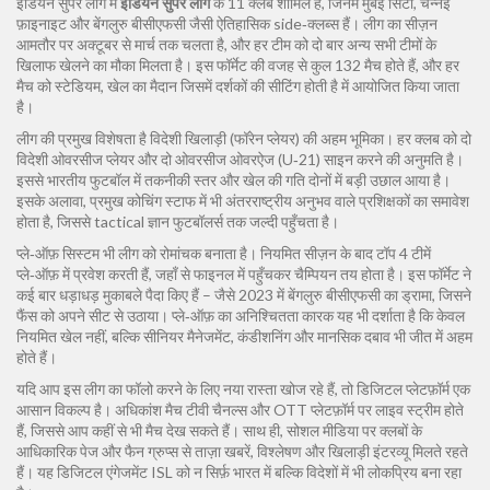
इंडियन सुपर लीग में
इंडियन सुपर लीग
के 11 क्लब शामिल हैं, जिनमें मुंबई सिटी, चेन्नई
फ़ाइनाइट और बेंगलुरु बीसीएफसी जैसी ऐतिहासिक side‑क्लब्स हैं। लीग का सीज़न
आमतौर पर अक्टूबर से मार्च तक चलता है, और हर टीम को दो बार अन्य सभी टीमों के
खिलाफ खेलने का मौका मिलता है। इस फॉर्मेट की वजह से कुल 132 मैच होते हैं, और हर
मैच को
स्टेडियम
,
खेल का मैदान जिसमें दर्शकों की सीटिंग होती है
में आयोजित किया जाता
है।
लीग की प्रमुख विशेषता है विदेशी खिलाड़ी (फॉरेन प्लेयर) की अहम भूमिका। हर क्लब को दो
विदेशी ओवरसीज प्लेयर और दो ओवरसीज ओवरऐज (U‑21) साइन करने की अनुमति है।
इससे भारतीय फुटबॉल में तकनीकी स्तर और खेल की गति दोनों में बड़ी उछाल आया है।
इसके अलावा, प्रमुख कोचिंग स्टाफ में भी अंतरराष्ट्रीय अनुभव वाले प्रशिक्षकों का समावेश
होता है, जिससे tactical ज्ञान फुटबॉलर्स तक जल्दी पहुँचता है।
प्ले‑ऑफ़ सिस्टम भी लीग को रोमांचक बनाता है। नियमित सीज़न के बाद टॉप 4 टीमें
प्ले‑ऑफ़ में प्रवेश करती हैं, जहाँ से फाइनल में पहुँचकर चैम्पियन तय होता है। इस फॉर्मेट ने
कई बार धड़ाधड़ मुकाबले पैदा किए हैं – जैसे 2023 में बेंगलुरु बीसीएफसी का ड्रामा, जिसने
फैंस को अपने सीट से उठाया। प्ले‑ऑफ़ का अनिश्चितता कारक यह भी दर्शाता है कि केवल
नियमित खेल नहीं, बल्कि सीनियर मैनेजमेंट, कंडीशनिंग और मानसिक दबाव भी जीत में अहम
होते हैं।
यदि आप इस लीग का फॉलो करने के लिए नया रास्ता खोज रहे हैं, तो डिजिटल प्लेटफ़ॉर्म एक
आसान विकल्प है। अधिकांश मैच टीवी चैनल्स और OTT प्लेटफ़ॉर्म पर लाइव स्ट्रीम होते
हैं, जिससे आप कहीं से भी मैच देख सकते हैं। साथ ही, सोशल मीडिया पर क्लबों के
आधिकारिक पेज और फैन ग्रुप्स से ताज़ा खबरें, विश्लेषण और खिलाड़ी इंटरव्यू मिलते रहते
हैं। यह डिजिटल एंगेजमेंट ISL को न सिर्फ़ भारत में बल्कि विदेशों में भी लोकप्रिय बना रहा