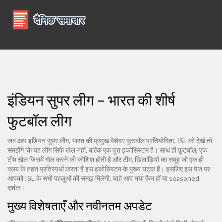
इंडियन सुपर लीग – भारत की शीर्ष
फुटबॉल लीग
जब आप
इंडियन सुपर लीग
,
भारत की प्रमुख पेशेवर फुटबॉल प्रतियोगिता
,
ISL
को देखें तो
समझेंगे कि यह लीग सिर्फ खेल नहीं, बल्कि एक पूरा इकोसिस्टम है। साथ ही
फ़ुटबॉल
,
एक
टीम खेल जिसमें गोल करने की कोशिश होती है
और
टीम
,
खिलाड़ियों का समूह जो एक ही
क्लब के तहत प्रतिस्पर्धा करता है
इस इकोसिस्टम के मुख्य घटक हैं। इसलिए इस पेज पर
आपको ISL के सभी पहलुओं की समझ मिलेगी, चाहे आप नया फैन हों या seasoned
दर्शक।
मुख्य विशेषताएँ और नवीनतम अपडेट