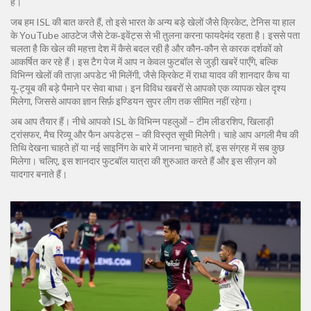
है।
जब हम ISL की बात करते हैं, तो इसे भारत के अन्य बड़े खेलों जैसे क्रिकेट, टेनिस या हाल
के YouTube आउटेज जैसे टेक‑इवेंट्स से भी तुलना करना फायदेमंद रहता है। इससे पता
चलता है कि खेल की महत्ता देश में कैसे बदल रही है और कौन‑कौन से कारक दर्शकों को
आकर्षित कर रहे हैं। इस टैग पेज में आप न केवल फुटबॉल से जुड़ी खबरें पाएँगे, बल्कि
विभिन्न खेलों की ताज़ा अपडेट भी मिलेंगी, जैसे क्रिकेट में राधा यादव की शानदार कैच या
यू‑ट्यूब की बड़े पैमाने पर सेवा बाधा। इन विविध खबरों से आपको एक व्यापक खेल दृश्य
मिलेगा, जिससे आपका ज्ञान सिर्फ़ इण्डियन सुपर लीग तक सीमित नहीं रहेगा।
अब आप तैयार हैं। नीचे आपको ISL के विभिन्न पहलुओं – टीम लीडरशिप, खिलाड़ी
ट्रांसफर, मैच रिव्यू और फैन अपडेट्स – की विस्तृत सूची मिलेगी। चाहे आप अगली मैच की
तिथि देखना चाहते हों या नई साइनिंग के बारे में जानना चाहते हों, इस संग्रह में सब कुछ
मिलेगा। चलिए, इस शानदार फुटबॉल यात्रा की शुरुआत करते हैं और इस सीज़न को
यादगार बनाते हैं।