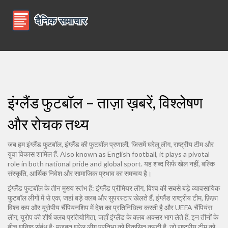
इंग्लैंड फुटबॉल – ताज़ा ख़बरें, विश्लेषण
और रोचक तथ्य
जब हम
इंग्लैंड फुटबॉल
,
इंग्लैंड की फुटबॉल प्रणाली, जिसमें घरेलू लीग, राष्ट्रीय टीम और
युवा विकास शामिल हैं
. Also known as
English football
, it plays a pivotal
role in both national pride and global sport.
यह शब्द सिर्फ खेल नहीं, बल्कि
संस्कृति, आर्थिक निवेश और सामाजिक प्रभाव का समन्वय है।
इंग्लैंड फुटबॉल के तीन मुख्य स्तंभ हैं:
इंग्लैंड प्रीमियर लीग
,
विश्व की सबसे बड़े व्यावसायिक
फुटबॉल लीगों में से एक, जहां बड़े क्लब और सुपरस्टार खेलते हैं
,
इंग्लैंड राष्ट्रीय टीम
,
फ़िफ़ा
विश्व कप और यूरोपीय चैंपियनशिप में देश का प्रतिनिधित्व करती है
और
UEFA चैंपियंस
लीग
,
यूरोप की शीर्ष क्लब प्रतियोगिता, जहाँ इंग्लैंड के क्लब अक्सर भाग लेते हैं
. इन तीनों के
बीच घनिष्ठ संबंध है: मजबूत घरेलू लीग प्रतिभा को विकसित करती है, जो राष्ट्रीय टीम को