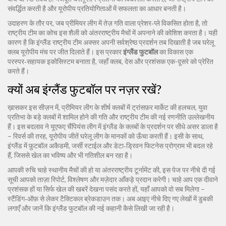
संवर्द्धित करती है और यूरोपीय प्रतियोगिताओं में सफलता का आधार बनती है।
उदाहरण के तौर पर, जब प्रीमियर लीग में तेज़ गति वाला प्रेशर‑प्ले विकसित होता है, तो
राष्ट्रीय टीम का कोच इस शैली को अंतरराष्ट्रीय मैचों में अपनाने की कोशिश करता है। यही
कारण है कि इंग्लैंड राष्ट्रीय टीम अक्सर अपनी सर्वश्रेष्ठ प्रदर्शन तब दिखाती है जब घरेलू
क्लब यूरोपीय मंच पर जीत दिलाते हैं। इस प्रकार
इंग्लैंड फुटबॉल
का विकास एक
परस्पर‑सहायक इकोसिस्टम बनाता है, जहाँ क्लब, देस और प्रशंसक एक-दूसरे को प्रेरित
करते हैं।
क्यों अब इंग्लैंड फुटबॉल पर नज़र रखें?
ख़ासकर इस सीज़न में, प्रीमियर लीग के शीर्ष क्लबों में ट्रांसफ़र मार्केट की हलचल, युवा
प्रतिभा के बड़े क्लबों में शामिल होने की गति और राष्ट्रीय टीम की नई रणनीति उल्लेखनीय
हैं। इस बदलाव ने यूएफए चैंपियंस लीग में इंग्लैंड के क्लबों के प्रदर्शन पर सीधे असर डाला है
– रिवर्स की तरह, यूरोपीय जीतें घरेलू लीग के मानकों को ऊँचा करती हैं। इसी के साथ,
इंग्लैंड में फ़ुटबॉल अकैडमी, जर्सी स्टाईल और डेटा‑ड्रिवन फिटनेस प्रोग्राम भी बदल रहे
हैं, जिससे खेल का भविष्य और भी गतिशील बन रहा है।
आपकी रुचि चाहे स्थानीय मैचों की हो या अंतरराष्ट्रीय टूर्नामेंट की, इस पेज पर नीचे दी गई
सूची आपको ताज़ा रिपोर्ट, विश्लेषण और मज़ेदार आँकड़े प्रदान करेगी। चाहे आप एक दीवाने
प्रशंसक हों या सिर्फ खेल की खबरें देखना पसंद करते हों, यहाँ आपको वो सब मिलेगा –
स्टैंडिंग‑ऑफ़ से लेकर टैक्टिकल ब्रेकडाउन तक। अब आइए नीचे दिए गए लेखों में डुबकी
लगाएँ और जानें कि इंग्लैंड फुटबॉल की नई कहानी कैसे लिखी जा रही है।