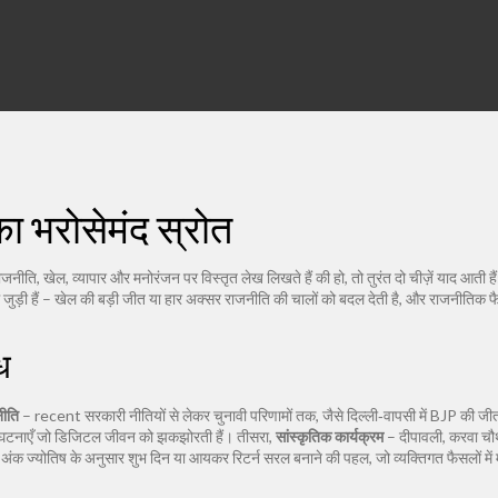
का भरोसेमंद स्रोत
ाजनीति, खेल, व्यापार और मनोरंजन पर विस्तृत लेख लिखते हैं
की हो, तो तुरंत दो चीज़ें याद आती है
ें जुड़ी हैं – खेल की बड़ी जीत या हार अक्सर राजनीति की चालों को बदल देती है, और राजनीतिक फ
ध
ीति
– recent सरकारी नीतियों से लेकर चुनावी परिणामों तक, जैसे दिल्ली‑वापसी में BJP की जीत
नाएँ जो डिजिटल जीवन को झकझोरती हैं। तीसरा,
सांस्कृतिक कार्यक्रम
– दीपावली, करवा चौथ
अंक ज्योतिष के अनुसार शुभ दिन या आयकर रिटर्न सरल बनाने की पहल, जो व्यक्तिगत फैसलों मे