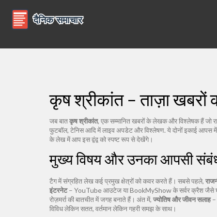
कृष श्रीकांत – ताज़ा खबरों 
जब बात
कृष श्रीकांत
,
एक सम्मानित खबरों के लेखक और विश्लेषक हैं जो र
फुटबॉल, टेनिस आदि में लाइव अपडेट और विश्लेषण
. ये दोनों इकाई आपस म
के लेख में आप इस द्वंद्व को स्पष्ट रूप से देखेंगे।
मुख्य विषय और उनका आपसी संबं
टैग में संग्रहित लेख कई प्रमुख क्षेत्रों को कवर करते हैं। सबसे पहले,
राजन
इंटरनेट
– YouTube आउटेज या BookMyShow के सर्वर क्रैश जैसे घट
रोज़मर्रा की बातचीत में जगह बनाते हैं। अंत में,
ज्योतिष और जीवन सलाह
– 
विविध लेकिन सतत, वर्तमान लेकिन गहरी समझ के साथ।