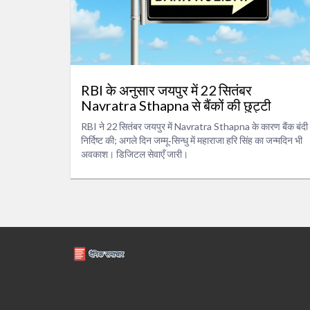
RBI के अनुसार जयपुर में 22 सितंबर
Navratra Sthapna से बैंकों की छुट्टी
RBI ने 22 सितंबर जयपुर में Navratra Sthapna के कारण बैंक बंदी
निर्दिष्ट की; अगले दिन जम्मू‑सिन्धु में महाराजा हरि सिंह का जन्मदिन भी
अवकाश। डिजिटल सेवाएँ जारी।