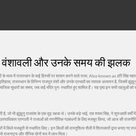
ास, वंशावली और उनके समय की झलक
दी के मध्य में राजस्थान के कई हिस्सों पर शासन करने वाले राजा
. Also known as
हरि सिंह महा
इतिहास
,
राजस्थान के विभिन्न राजपूत वंशों और उनके प्रभावों का व्यापक अध्ययन
है, जिसमें झुंझ
ामाजिक सुधारों का समय, जब कई मंदिर पुनः स्थापित हुए
शामिल हैं। यह पृष्ठ इन सभी पहलुओं को 
है, जो भी झुंझुनु राजवंश के एक दृढ़ रक्षक थे। उनके बड़े भाई, राव श्याम सिंह, ने शुरुआती वर्षों 
टिल उत्तराधिकार प्रणाली ने राजाओं को रणनीतिक गठबंधनों के लिए मजबूर किया, जो आज की राजनीतिक 
ों में किले मजबूती से स्थापित किए। इन किलों की वास्तुशिल्प शैली में शिल्पकारों द्वारा बनाए गए 
ससे राजनाट्य और सैनिक दोनों रूप में लाभ मिला।