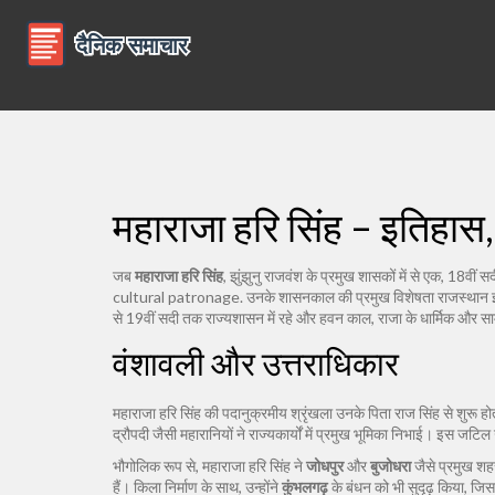
महाराजा हरि सिंह – इतिह
जब
महाराजा हरि सिंह
,
झुंझुनु राजवंश के प्रमुख शासकों में से एक, 18वीं स
cultural patronage.
उनके शासनकाल की प्रमुख विशेषता
राजस्थान 
से 19वीं सदी तक राज्यशासन में रहे
और
हवन काल
,
राजा के धार्मिक और स
वंशावली और उत्तराधिकार
महाराजा हरि सिंह की पदानुक्रमीय श्रृंखला उनके पिता राज सिंह से शुरू होती 
द्रौपदी जैसी महारानियों ने राज्यकार्यों में प्रमुख भूमिका निभाई। इस ज
भौगोलिक रूप से, महाराजा हरि सिंह ने
जोधपुर
और
बुजोधरा
जैसे प्रमुख शहर
हैं। किला निर्माण के साथ, उन्होंने
कुंभलगढ़
के बंधन को भी सुदृढ़ किया, जि