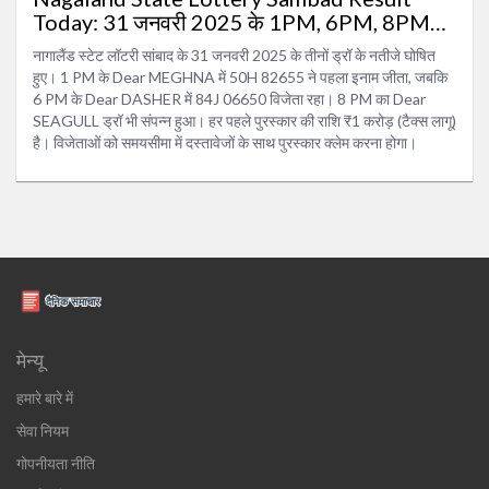
Today: 31 जनवरी 2025 के 1PM, 6PM, 8PM
विजेताओं की सूची
नागालैंड स्टेट लॉटरी सांबाद के 31 जनवरी 2025 के तीनों ड्रॉ के नतीजे घोषित
हुए। 1 PM के Dear MEGHNA में 50H 82655 ने पहला इनाम जीता, जबकि
6 PM के Dear DASHER में 84J 06650 विजेता रहा। 8 PM का Dear
SEAGULL ड्रॉ भी संपन्न हुआ। हर पहले पुरस्कार की राशि ₹1 करोड़ (टैक्स लागू)
है। विजेताओं को समयसीमा में दस्तावेजों के साथ पुरस्कार क्लेम करना होगा।
मेन्यू
हमारे बारे में
सेवा नियम
गोपनीयता नीति