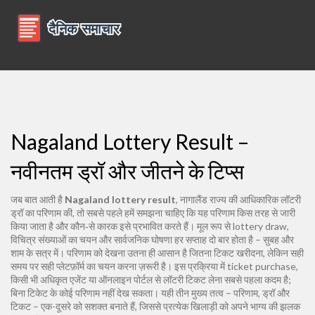
Nagaland Lottery Result –
नवीनतम ड्रॉ और जीतने के टिप्स
जब बात आती है
Nagaland lottery result
,
नागालैंड राज्य की आधिकारिक लॉटरी
ड्रॉ का परिणाम
की, तो सबसे पहले हमें समझना चाहिए कि यह परिणाम किस तरह से जारी
किया जाता है और कौन‑से कारक इसे प्रभावित करते हैं। मूल रूप से
lottery draw
,
विचित्र संख्याओं का चयन और सार्वजनिक घोषणा
हर सप्ताह दो बार होता है – सुबह और
शाम के सत्र में। परिणाम को देखना उतना ही आसान है जितना टिकट खरीदना, लेकिन सही
समय पर सही प्लेटफ़ॉर्म का चयन करना ज़रूरी है। इस प्रक्रिया में
ticket purchase
,
किसी भी अधिकृत एजेंट या ऑनलाइन पोर्टल से लॉटरी टिकट लेना
सबसे पहला कदम है;
बिना टिकेट के कोई परिणाम नहीं देख सकता। यही तीन मुख्य तत्व – परिणाम, ड्रॉ और
टिकट – एक-दूसरे को सशक्त बनाते हैं, जिससे प्रत्येक खिलाड़ी को अपने भाग्य की झलक