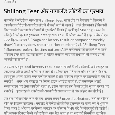
मिलती है।
Shillong Teer और नागालैंड लॉटरी का प्रभाव
नागालैंड में लॉटरी के साथ-साथ
Shillong Teer
,
खास तौर पर मेघालय के शिलॉन्ग में
लोकप्रिय तीरंदाजी आधारित लॉटरी
भी बड़ी चर्चा में रहता है। कई लोग मानते हैं कि दोनों
सिस्टम की निकटता से परिणामों में कुछ पैटर्न मिलते हैं, इसलिए वे Shillong Teer के
आँकड़े देखते हुए Nagaland lottery result का विश्लेषण करते हैं। इस संबंध से एक
स्पष्ट त्रिपल बनता है: "Nagaland lottery result encompasses weekly
draw", "Lottery draw requires ticket numbers", और "Shillong Teer
influences regional betting patterns". इन कनेक्शनों को समझने से न सिर्फ
परिणाम ठीक‑ठाक पढ़ा जा सकता है, बल्कि संभावित जीत की संभावना भी बेहतर ढंग से
आंकली जा सकती है।
जब आप
Nagaland lottery result
देखना चाहते हैं, तो आधिकारिक वेबसाइट या
एसएमएस सर्विस सबसे भरोसेमंद विकल्प हैं। ऑनलाइन पोर्टल पर लॉग‑इन करने के बाद,
आप तुरंत अपना टिकेट नंबर दर्ज कर सकते हैं और परिणाम स्क्रीन पर झलकते ही मैच देख
सकते हैं। अगर आप मोबाइल पर रियल‑टाइम अपडेट चाहते हैं, तो एसएमएस अलर्ट
सब्सक्राइब कर लेना फायदेमंद रहता है; इससे आप हर ड्रॉ के बाद तुरंत सूचना प्राप्त कर
सकते हैं। इस तरह के प्रोसैस को अपनाने से समय बचता है और झंझट कम होती है।
एक बार परिणाम मिल जाने के बाद, अगला कदम है
prize distribution
,
जेतों को घोषित
राशि का वितरण
समझना। नगालैंड में विजेताओं को बैंक ट्रांसफर या नकद रूप में भुगतान
किया जाता है, और यह प्रक्रिया आमतौर पर परिणाम के 48 घंटे के भीतर पूरी हो जाती है।
यदि आपका टिकट किसी बड़ी राशि के साथ मेल खाता है, तो सरकारी नियमों के मुताबिक