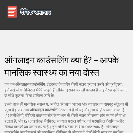
ऑनलाइन काउंसलिंग क्या है? – आपके
मानसिक स्वास्थ्य का नया दोस्त
जब हम
ऑनलाइन काउंसलिंग
,
इंटरनेट के जरिए थैरेपी सत्र प्रदान करने की प्रक्रिया
.
इसे कई लोग
डिजिटल थैरेपी
कहते हैं, लेकिन इसका असली मतलब है लाइसेंस्ड प्रोफेशनल
से सीधे जुड़ना, बिना ऑफिस जाने के.
इसके साथ ही
मानसिक स्वास्थ्य
,
व्यक्ति की सोच, भावना और व्यवहार का समग्र संतुलन
भी
जुड़ा है। जब आप
ऑनलाइन काउंसलिंग
अपनाते हैं तो यह दो मुख्य चीज़ें प्रदान करता है:
(1)
टेलीथेरेपी
,
वीडियो कॉल या चैट के माध्यम से थैरेपी सत्र
जो समय और स्थान की बाधा
हटाता है, और (2)
लाइसेंस्ड थैरेपिस्ट
,
मान्यता प्राप्त पेशेवर, जो प्रमाणित शैक्षणिक और
नैतिक मानकों का पालन करता है
। इन तीनों घटकों के बीच स्पष्ट संबंध है: ऑनलाइन
काउंसलिंग उपयोगकर्ता को लाइसेंस्ड थैरेपिस्ट से जोड़ता है, टेलीथेरेपी सत्र को सुरक्षित