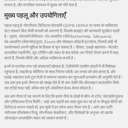
बनाता है, और मानसिक स्वास्थ्य में सुधार को गति देता है.
मुख्य पहलू और उपयोगिताएँ
पहला पहलू है
गोपनीयता
. डिजिटल प्लेटफ़ॉर्म GDPR, HIPAA या भारत के व्यक्तिगत
डेटा संरक्षण बिल जैसी मानकों को अपनाते हैं, जिससे क्लाइंट की जानकारी सुरक्षित रहती
है। दूसरा,
प्लेटफ़ॉर्म विविधता
—ऐप‑आधारित (जैसे BetterHelp, Talkspace),
वेब‑आधारित (सेशनशेड्यूलर, Zoom) और मोबाइल‑फ़्रेंडली इंटरफ़ेस, जिससे कोई भी
उपयोगकर्ता अपनी सुविधा के हिसाब से चुन सकता है। तीसरा,
एआई‑सहायता
—चैटबॉट
प्राथमिक स्क्रीनींग, मूड ट्रैकिंग और सत्र के बाद फ़ॉलो‑अप रिपोर्ट तैयार करने में मदद
करते हैं, जिससे थैरेपी और अधिक व्यक्तिगत बनती है।
इनमें से प्रत्येक तत्व नई संभावनाएँ खोलता है: टेलीथेरेपी ग्रामीण क्षेत्रों में भी विशेषज्ञ
पहुंचाता है, लाइसेंस्ड थैरेपिस्ट के साथ निरंतर फॉलो‑अप तनाव को कम करता है, और
एआई‑सहायता वाले टूल तेज़ी से समस्या पहचान कर शुरुआती हस्तक्षेप की अनुमति देते हैं।
जब आप इस इको‑सिस्टम को समझ लेते हैं तो आप देखेंगे कि ऑनलाइन काउंसलिंग सिर्फ
एक ट्रेंडी शब्द नहीं, बल्कि एक पूर्ण‑संकल्पित हेल्थ‑केयर मॉडल है।
अब आप तैयार हैं यह जानने के लिए कि हमारे नीचे के लेखों में कौन‑से ट्रेंड, प्लेटफ़ॉर्म तुलना
और प्रैक्टिकल टिप्स मिलेंगे। चाहे आप पहली बार सत्र बुक कर रहे हों या मौजूदा थैरेपी को
डिजिटल बनाना चाहते हों, इस सूची में हर कोना कवर किया गया है। आगे आप पाएँगे
नवीनतम एप्लिकेशन रिव्यू, गोपनीयता चेकलिस्ट, और विशेषज्ञों के अनुभव जो आपके
ऑनलाइन काउंसलिंग सफ़र को आसान बनाते हैं।