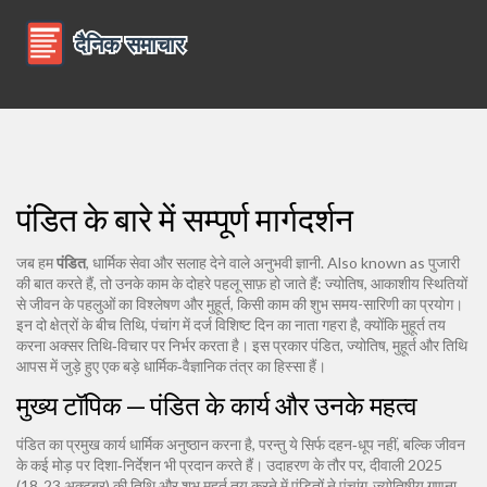
पंडित के बारे में सम्पूर्ण मार्गदर्शन
जब हम
पंडित
,
धार्मिक सेवा और सलाह देने वाले अनुभवी ज्ञानी
. Also known as
पुजारी
की बात करते हैं, तो उनके काम के दोहरे पहलू साफ़ हो जाते हैं:
ज्योतिष
,
आकाशीय स्थितियों
से जीवन के पहलुओं का विश्लेषण
और
मुहूर्त
,
किसी काम की शुभ समय-सारिणी
का प्रयोग।
इन दो क्षेत्रों के बीच
तिथि
,
पंचांग में दर्ज विशिष्ट दिन
का नाता गहरा है, क्योंकि मुहूर्त तय
करना अक्सर तिथि‑विचार पर निर्भर करता है। इस प्रकार पंडित, ज्योतिष, मुहूर्त और तिथि
आपस में जुड़े हुए एक बड़े धार्मिक‑वैज्ञानिक तंत्र का हिस्सा हैं।
मुख्य टॉपिक — पंडित के कार्य और उनके महत्व
पंडित का प्रमुख कार्य धार्मिक अनुष्ठान करना है, परन्तु ये सिर्फ दहन‑धूप नहीं, बल्कि जीवन
के कई मोड़ पर दिशा‑निर्देशन भी प्रदान करते हैं। उदाहरण के तौर पर, दीवाली 2025
(18‑23 अक्टूबर) की तिथि और शुभ मुहूर्त तय करने में पंडितों ने पंचांग‑ज्योतिषीय गणना