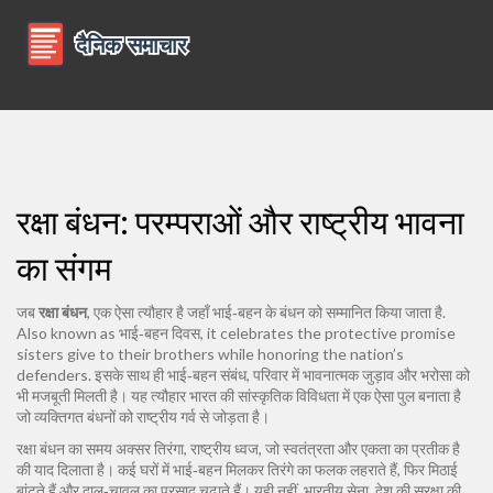
रक्षा बंधन: परम्पराओं और राष्ट्रीय भावना
का संगम
जब
रक्षा बंधन
,
एक ऐसा त्यौहार है जहाँ भाई‑बहन के बंधन को सम्मानित किया जाता है
.
Also known as
भाई‑बहन दिवस
, it celebrates the protective promise
sisters give to their brothers while honoring the nation’s
defenders.
इसके साथ ही
भाई‑बहन संबंध
,
परिवार में भावनात्मक जुड़ाव और भरोसा
को
भी मजबूती मिलती है। यह त्यौहार भारत की सांस्कृतिक विविधता में एक ऐसा पुल बनाता है
जो व्यक्तिगत बंधनों को राष्ट्रीय गर्व से जोड़ता है।
रक्षा बंधन का समय अक्सर
तिरंगा
,
राष्ट्रीय ध्वज, जो स्वतंत्रता और एकता का प्रतीक है
की याद दिलाता है। कई घरों में भाई‑बहन मिलकर तिरंगे का फलक लहराते हैं, फिर मिठाई
बांटते हैं और दाल‑चावल का प्रसाद चढ़ाते हैं। यही नहीं,
भारतीय सेना
,
देश की सुरक्षा की