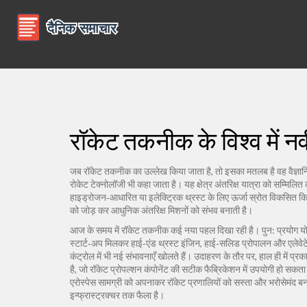
रॉकेट तकनीक के विश्व में 
जब
रॉकेट तकनीक
का उल्लेख किया जाता है, तो इसका मतलब है वह वैज्ञानि
रोकेट टेक्नोलॉजी
भी कहा जाता है। यह क्षेत्र
अंतरिक्ष यात्रा
को सम्मिलित क
हाइड्रोजन‑आधारित या इलेक्ट्रिक थ्रस्ट के लिए ऊर्जा स्रोत विकसित किए 
को जोड़ कर आधुनिक अंतरिक्ष मिशनों को संभव बनाती है।
आज के समय में रॉकेट तकनीक कई नया पहल दिखा रही है। पुन: प्रयोग योग्
स्टार्ट‑अप मिलकर हाई‑एंड थ्रस्ट इंजिन, हाई‑सलिड प्रोपालन और एलेवेटेड 
कंट्रोल में भी नई संभावनाएँ खोलते हैं। उदाहरण के तौर पर, हाल ही में प
है, जो रॉकेट प्रोपल्शन कंपोनेंट की सटीक फैब्रिकेशन में उपयोगी हो सकता ह
एरोस्पेस सामग्री को अपनाकर रॉकेट प्रणालियों को सस्ता और भरोसेमंद बना 
इन्फ्रास्ट्रक्चर तक फैला है।