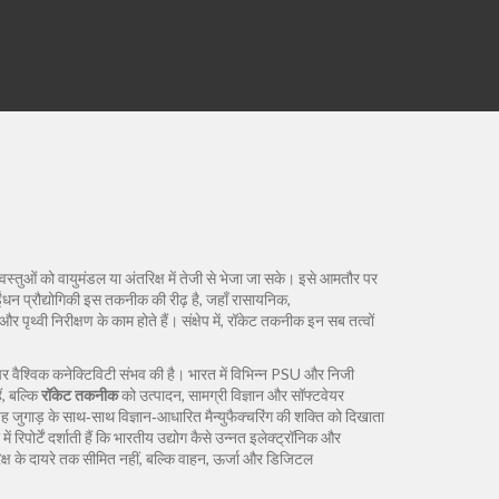
स्तुओं को वायुमंडल या अंतरिक्ष में तेजी से भेजा जा सके। इसे आमतौर पर
ंधन प्रौद्योगिकी
इस तकनीक की रीढ़ है, जहाँ रासायनिक,
और पृथ्वी निरीक्षण के काम होते हैं। संक्षेप में, रॉकेट तकनीक इन सब तत्वों
र वैश्विक कनेक्टिविटी संभव की है। भारत में विभिन्न PSU और निजी
ं, बल्कि
रॉकेट तकनीक
को उत्पादन, सामग्री विज्ञान और सॉफ्टवेयर
यह जुगाड़ के साथ‑साथ विज्ञान‑आधारित मैन्युफैक्चरिंग की शक्ति को दिखाता
िपोर्टें दर्शाती हैं कि भारतीय उद्योग कैसे उन्नत इलेक्ट्रॉनिक और
रिक्ष के दायरे तक सीमित नहीं, बल्कि वाहन, ऊर्जा और डिजिटल