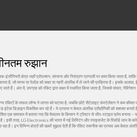
नवीनतम रुझान
क‑इंजीनियरी क्षेत्र जहाँ प्रोपल्शन, संरचना और नियंत्रण प्रणाली पर काम किया जाता है, ताकि व
रता है, जो मानव या पेलोड को कक्षा या गहरी अंतरिक्ष में ले जाने की प्रक्रिया है। इसके अलावा,
ई
जाते हैं। अंत में,
उपग्रह
को रॉकेट द्वारा कक्षा में स्थापित किया जाता है, जिससे संचार, नेविगेशन 
य रॉकेटों के सफल लॉन्च ने लागत को घटाया है, जबकि छोटे सैटेलाइट कंस्टेलेशन ने कम कीमत प
इंटेक डिज़ाइन विकसित कर रहे हैं। ये प्रयास न केवल अंतरिक्ष प्रौद्योगिकी को सशक्त बनाते है
्रकाशित एक समाचार में बताया गया कि मेघालय के किसान ने ट्रैक्टर से जीप‑स्टाइल फ्रेम बनाया – 
ै। इसी तरह, LG Electronics की भारत में नई लिस्टिंग और स्पाइसजेट के रिकॉर्ड लाभ के बारे में र
रहा है। इन विभिन्न क्षेत्रों की खबरें सुझाव देती हैं कि रॉकेट तकनीक का प्रभाव अब केवल अंत