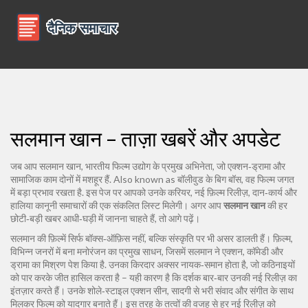
सलमान खान – ताज़ा खबरें और अपडेट
जब आप
सलमान खान
,
भारतीय फिल्म उद्योग के प्रमुख अभिनेता, जो एक्शन‑ड्रामा और
सामाजिक काम दोनों में मशहूर हैं
. Also known as
बॉलीवुड के बिग बॉस
, वह फिल्म जगत
में बड़ा प्रभाव रखता है.
इस पेज पर आपको उनके करियर, नई फ़िल्म रिलीज़, दान‑कार्य और
हालिया कानूनी समाचारों की एक संकलित लिस्ट मिलेगी। अगर आप
सलमान खान
की हर
छोटी‑बड़ी खबर आधी‑घड़ी में जानना चाहते हैं, तो आगे पढ़ें।
सलमान की फ़िल्में सिर्फ बॉक्स‑ऑफ़िस नहीं, बल्कि संस्कृति पर भी असर डालती हैं।
फ़िल्म
,
विभिन्न जनरों में बना मनोरंजन का प्रमुख साधन, जिसमें सलमान ने एक्शन, कॉमेडी और
ड्रामा का मिश्रण पेश किया है
.
उनका किरदार अक्सर नायक‑समान होता है, जो कठिनाइयों
को पार करके जीत हासिल करता है – यही कारण है कि दर्शक बार‑बार उनकी नई रिलीज़ का
इंतज़ार करते हैं। उनके शोले‑स्टाइल एक्शन सीन, सादगी से भरी संवाद और संगीत के साथ
मिलकर फिल्म को यादगार बनाते हैं। इस तरह के तत्वों की वजह से हर नई रिलीज़ को