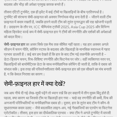
बदलाव और भीड़ की अपेक्षा प्रमुख कारक बनते हैं।
तीसरा एंटिटी
टूर्नामेंट
,
एक ही इवेंट में कई टीमों या खिलाड़ियों के बीच प्रतिस्पर्धा
है।
टूर्नामेंट की संरचना सेमी‑फ़ाइनल को अक्सर निर्णायक मोड़ बना देती है – जीतने वाली टीम
फ़ाइनल में कदम रखती है, जबकि हारने वाली टीम को तुरंत पुनरुद्धार की राह खोजनी पड़ती
है। उदाहरण के तौर पर, ICC चैम्पियंस ट्रॉफी 2025, Asia Cup 2025 और विभिन्न
महिला क्रिकेट वर्ल्ड कप में सेमी‑फ़ाइनल हार ने टीमों की रणनीति और दर्शकों की अपेक्षाओं
को बदल दिया।
सेमी-फ़ाइनल हार
का असर सिर्फ एक मैच तक सीमित नहीं रहता। यह हार अक्सर अगले
सीज़न में चयन नीति, कोचिंग स्टाफ के बदलाव और खिलाड़ी के मानसिक स्वास्थ्य में गहरा
प्रभाव डालती है। कई बार हम देखते हैं कि हार के बाद टीम नई तकनीकें अपनाती है –
डेटा‑ड्रिवन चयन, पिच‑विशिष्ट रणनीति और फिटनेस पर जोर। वहीं व्यक्तिगत स्तर पर,
खिलाड़ियों को बायोमैट्रिक डेटा के साथ मनोवैज्ञानिक कोचिंग दी जाती है, ताकि वे दबाव को
संभाल सकें। इस तरह की परिवर्तनशीलता सेमी‑फ़ाइनल हार को एक सीखने का मंच बनाती
है, न कि केवल निराशा का कारण।
सेमी‑फ़ाइनल हार में क्या देखें?
जब आप नीचे दी गई लेख‐सूची पढ़ेंगे तो ध्यान रखें कि हर कहानी में तीन मुख्य बिंदु होते हैं:
पहला, क्या कारण था जिससे टीम या खिलाड़ी हार गया – चाहे वह रणनीति की कमी, पिच की
अनजानी परिस्थितियाँ या मनोवैज्ञानिक दबाव हो। दूसरा, हार के तुरंत बाद टीम ने कौन‑से
सुधारात्मक कदम उठाए – जैसे बदलावित लाइन‑अप, नई गेंदबाजियों का प्रयोग या फिटनेस
प्रोटोकॉल। तीसरा, इस हार का दीर्घकालिक प्रभाव – क्या टीम ने अगले टुर्नामेंट में वापसी