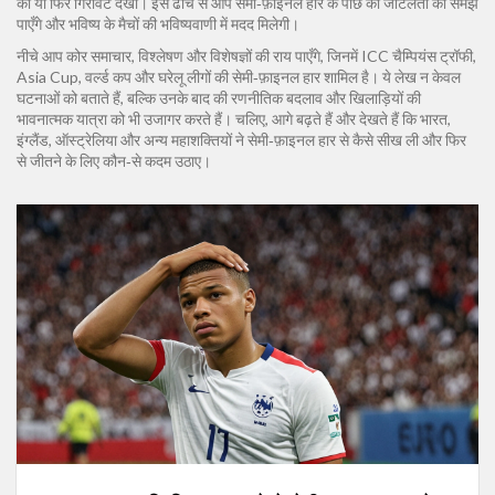
की या फिर गिरावट देखी। इस ढांचे से आप सेमी‑फ़ाइनल हार के पीछे की जटिलता को समझ
पाएँगे और भविष्य के मैचों की भविष्यवाणी में मदद मिलेगी।
नीचे आप कोर समाचार, विश्लेषण और विशेषज्ञों की राय पाएँगे, जिनमें ICC चैम्पियंस ट्रॉफी,
Asia Cup, वर्ल्ड कप और घरेलू लीगों की सेमी‑फ़ाइनल हार शामिल है। ये लेख न केवल
घटनाओं को बताते हैं, बल्कि उनके बाद की रणनीतिक बदलाव और खिलाड़ियों की
भावनात्मक यात्रा को भी उजागर करते हैं। चलिए, आगे बढ़ते हैं और देखते हैं कि भारत,
इंग्लैंड, ऑस्ट्रेलिया और अन्य महाशक्तियों ने सेमी‑फ़ाइनल हार से कैसे सीख ली और फिर
से जीतने के लिए कौन‑से कदम उठाए।