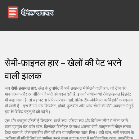
सेमी-फ़ाइनल हार – खेलों की पेट भरने
वाली झलक
जब
सेमी-फ़ाइनल हार
,
खेल के टुर्नामेंट में अर्ध-फ़ाइनल में मिलने वाली हार, जो टीम की
भावनात्मक और रणनीतिक स्थिति को बदल देती है
. इसको कभी‑कभी
सेमीफ़ाइनल डिफ़ीट
भी कहा जाता है, तो यह घटना सिर्फ परिणाम नहीं, बल्कि टीम‑केन्द्रित मनोवैज्ञानिक बदलाव
भी लाती है।
इस टैग में आप क्रिकेट, हॉकी, फुटबॉल और अन्य खेलों की सेमी‑फ़ाइनल में हुई
हार के विविध पहलुओं को पढ़ेंगे।
एक और प्रमुख एंटिटी है
क्रिकेट
,
वर्ल्ड कप, एशिया कप और विभिन्न लीगों में खेला जाने
वाला प्रमुख बैट‑बॉल खेल
. क्रिकेट
बिलौट्ट
के साथ अक्सर सेमी‑फ़ाइनल में तीव्र तनाव
देखा जाता है, जैसे राष्ट्रीय टीमों की हार या व्यक्तिगत शॉट‑मिस। वहीं
खेल
,
सभी प्रकार के
प्रतिस्पर्धी गतिविधियों को शामिल करने वाला व्यापक शब्द
में मनोवैज्ञानिक दबाव, रणनीतिक