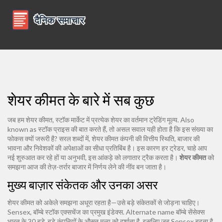
शेयर कीमत के बारे में सब कुछ
जब हम
शेयर कीमत
,
स्टॉक मार्केट में प्रत्येक शेयर का वर्तमान ट्रेडिंग मूल्य
. Also
known as
स्टॉक प्राइस
की बात करते हैं, तो असल सवाल यही होता है कि इस संख्या का
फोकस क्यों जरूरी है? सरल शब्दों में, शेयर कीमत कंपनी की वित्तीय स्थिति, बाजार की
भावना और निवेशकों की अपेक्षाओं का सीधा प्रतिबिंब है। इस कारण हर ट्रेडर, चाहे आप
नई शुरुआत कर रहे हों या अनुभवी, इस आंकड़े को लगातार ट्रैक करता है।
शेयर कीमत
को
समझना आज की तेज़-तर्रार बाजार में निर्णय लेने की नींव बन जाता है।
मुख्य बाज़ार संकेतक और उनका असर
शेयर कीमत को अकेले समझना अधूरा रहता है—उसे बड़े संकेतकों से जोड़ना चाहिए।
Sensex
,
बॉम्बे स्टॉक एक्सचेंज का प्रमुख इंडेक्स
. Alternate name
बॉम्बे सेंसेक्स
भारत के 30 बड़े‑बड़े कंपनियों के औसत मूल्य को दर्शाता है, इसलिए जब Sensex बढ़ता है