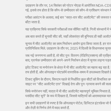
उदाहरण के तौर पर, 14 सितंबर को ग्रेटर नोएडा में आयोजित NDA‑CDS परीक्
गई. इससे तय होता है कि कौन‑से उम्मीदवार को कौन‑से प्रशिक्षण संस्थान म
परीक्षा आवंटन के अलावा, कई बार “सत्र‑वार सीट अलॉटमेंट” की जरूरत पड़ती ह
बाँटा जाता है.
यह प्रक्रिया सिर्फ सरकारी परीक्षाओं तक सीमित नहीं है; निजी संस्थानों मे
अब बात करते हैं चुनावी सीट की, जहाँ लोकतंत्र की बुनियाद ही सही अलॉटमे
चुनाव में सीट अलॉटमेंट का काम निर्वाचन आयोग द्वारा किया जाता है. हर राज
प्रतिनिधित्व मिले. उदाहरण के तौर पर, 2025 में दिल्ली के विधानसभा चुना
जब नई जनगणना आती है, तो सीट पुनः वितरण (रेडिस्ट्रिक्शन) की प्रक्रिया
बाद, प्रत्येक उम्मीदवार को अपने-अपने निर्वाचन क्षेत्र में चुनाव लड़ना प
इवेंट टिकट या मनोरंजन के क्षेत्र में भी सीट अलॉटमेंट का महत्व बढ़ रहा है
तय होती हैं, और ऑनलाइन प्लेटफ़ॉर्म वास्तविक‑समय में उपलब्धता दिखाते है
टिकट बुकिंग के दौरान, सिस्टम पहले से निर्धारित कुल सीटों को विभाजित
साइट पर “सीट अलॉटमेंट एरर” दिखाई देगा और पुनः प्रयास करने की सलाह द
सिर्फ मनोरंजन नहीं, यात्रा में भी सीट अलॉटमेंट महत्वपूर्ण भूमिका निभाता
पसंदीदा सीट चुनें” के रूप में दिखता है, जिससे यात्रियों को आरामदायक यात्
इन सभी उदाहरणों से स्पष्ट है कि
ऑनलाइन पोर्टल
,
डिजिटल इंटरफ़ेस जो र
और तेज़ी से निर्णय लेने में मदद करते हैं.