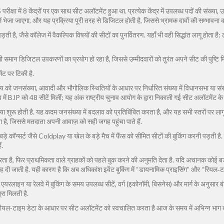
षा में 8 केंद्रों पर एक साथ सीट अलॉटमेंट हुआ था. प्रत्येक केंद्र में उपलब्ध पदों की संख्या
ें भेजा जाएगा, और यह प्रक्रिया पूरी तरह से डिजिटल होती है, जिससे भ्रामक दावों की सम्भावना क
ै, जैसे कॉलेज में वैकल्पिक विषयों की सीटों का पुनर्वितरण. यहाँ भी वही सिद्धांत लागू होता है: 
ं भी समान डिजिटल उपकरणों का प्रयोग हो रहा है, जिससे उम्मीदवारों को तुरंत अपने सीट की पुष्टि म
ंट पर टिकी है.
्य को जनसंख्या, आवादी और भौगोलिक स्थितियों के आधार पर निर्धारित संख्या में विधानसभा या संसद स
व में BJP को 48 सीटें मिलीं; यह अंक राष्ट्रीय चुनाव आयोग के द्वारा निकाली गई सीट अलॉटमेंट क
 शुरू होती है. यह कदम जनसंख्या में बदलाव को प्रतिबिंबित करता है, और यह सभी स्तरों पर लागू
ड़ता है, जिससे मतदाता अपनी आवाज़ को सही जगह पहुंचा पाते हैं.
. बड़े कॉन्सर्ट जैसे Coldplay या खेल के बड़े मैच में फैंस को सीमित सीटों की बुकिंग करनी पड़ती 
ं.
 करता है, फिर प्राथमिकता वाले ग्राहकों को पहले बुक करने की अनुमति देता है. यदि अचानक कोई
ी जाती है. यही कारण है कि अब अधिकांश इवेंट बुकिंग में “डायनामिक प्राइसिंग” और “रियल‑टा
 है. एयरलाइन या रेलवे में बुकिंग के समय उपलब्ध सीटें, वर्ग (इकोनॉमी, बिसनेस) और मार्ग के अनुस
रा मिलती है.
ीयल‑टाइम डेटा के आधार पर सीट अलॉटमेंट को स्वचालित करता है
आज के समय में अभिन्न भाग बन गय