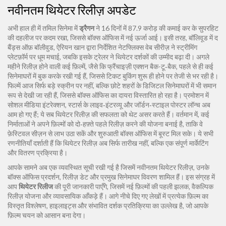
नवीनतम थियेटर रिलीज़ अपडेट
अभी हाल ही में तमिल सिनेमा में
ड्रैगन
ने 16 दिनों में 87.9 करोड़ की कमाई कर के सुपरहिट
की दहलीज पर कदम रखा, जिससे बॉक्स ऑफिस में नई ऊर्जा आई। इसी तरह, बॉलिवूड में
द
बैंड्स ऑफ़ बॉलीवुड
,
ऐरियन खान द्वारा निर्देशित नेटफ्लिक्स वेब सीरीज़
ने स्ट्रीमिंग
प्लेटफ़ॉर्म पर धूम मचाई, जबकि इसके ट्रेलर ने थियेटर दर्शकों की उम्मीद बढ़ा दी। अगले
महीने रिलीज़ होने वाली कई फ़िल्में, जैसे कि फ्रैंचाइज़ी एक्शन बैक-टू‑बैक, पहले से ही कई
सिनेमाघरों में बुक करके रखी गई हैं, जिससे टिकट बुकिंग शुरू ही होने पर तेजी से भर रही है।
फिल्में आज सिर्फ बड़े स्क्रीन पर नहीं, बल्कि छोटे शहरों के डिजिटल सिनेमाघरों में भी समान
रूप से देखी जा रही हैं, जिससे बॉक्स ऑफिस का दायरा विस्तारित हो रहा है। प्रमोशन में
सोशल मीडिया इंटरेक्शन, स्टार्स के लाइव‑इंटरव्यू और जॉर्डन‑स्टाइल पोस्टर लॉन्च अब
आम हो गए हैं; ये सब थियेटर रिलीज़ की सफलता को थेट असर करते हैं। वर्तमान में, कई
निर्माताओं ने अपने फ़िल्मों को दो‑हफ़्ते पहले रिलीज़ करने की योजना बनाई है, ताकि वे
फ़ेस्टिवल सीज़न से लाभ उठा सकें और शुरुआती बॉक्स ऑफिस में बूस्ट मिल सके। ये सभी
रणनीतियाँ दर्शाती हैं कि थियेटर रिलीज़ अब सिर्फ तारीख नहीं, बल्कि एक संपूर्ण मार्केटिंग
और वितरण प्रक्रिया है।
आपके सामने अब एक व्यवस्थित सूची रखी गई है जिसमें नवीनतम थियेटर रिलीज़, उनके
बॉक्स ऑफिस प्रदर्शन, रिलीज़ डेट और प्रमुख सिनेमाघर विवरण शामिल हैं। इस संग्रह में
आप
थियेटर रिलीज
की पूरी जानकारी पाएँगे, जिसमें नई फ़िल्मों की पहली झलक, वैकल्पिक
रिलीज़ योजना और व्यावसायिक आँकड़े हैं। आगे नीचे दिए गए लेखों में प्रत्येक फ़िल्म का
विस्तृत विश्लेषण, हाइलाइट्स और संभावित दर्शक प्रतिक्रिया का उल्लेख है, जो आपके
फ़िल्म चयन को आसान बना देगा।