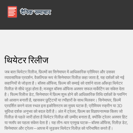
थियेटर रिलीज
जब बात
थियेटर रिलीज
,
फ़िल्मों का सिनेमाघर में आधिकारिक प्रीमियर और उसका
व्यावसायिक प्रदर्शन
. वैकल्पिक रूप से
सिनेमाघर रिलीज़
कहा जाता है, यह दर्शकों को नई
कहानियों से जोड़ता है
।
बॉक्स ऑफिस
,
फ़िल्म की कमाई को दर्शाने वाला आँकड़ा
थियेटर
रिलीज़ से सीधे जुड़ा होता है; मजबूत बॉक्स ऑफिस अक्सर सफल मार्केटिंग का संकेत देता
है।
फिल्म रिलीज डेट
,
सिनेमाघर में फ़िल्म शुरू होने की आधिकारिक तिथि
दर्शकों के प्लानिंग
को आसान बनाती है, खासकर छुट्टियों या त्यौहारों के साथ मिलकर।
सिनेमाघर
,
फ़िल्में
प्रदर्शित करने वाला स्थल
इस इकोसिस्टम का मुख्य घटक है; प्रीमियम स्क्रीन या 3D
सुविधा दर्शक अनुभव को बदल देती है। अंत में
ट्रेलर
,
फ़िल्म का विज्ञापनात्मक क्लिप जो
रिलीज़ से पहले जारी होता है
थियेटर रिलीज़ की उम्मीद बनाता है, क्योंकि ट्रेलर अक्सर हिट
या फ्लॉप का पहला संकेत देता है। यह तीन‑चार प्रमुख घटक—बॉक्स ऑफिस, रिलीज़ डेट,
सिनेमाघर और ट्रेलर—आपस में जुड़कर थियेटर रिलीज़ को परिभाषित करते हैं।