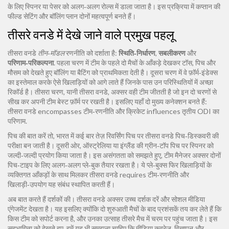
के लिए स्पिनर या पेसर को अलग‑अलग रोल्स में डाला जाता है। इस प्रक्रिया में कप्तान की
फील्ड सेटिंग और बॉलिंग प्लान दोनों महत्वपूर्ण बनते हैं।
तीसरे वनडे में देखे जाने वाले प्रमुख पहलू
तीसरा वनडे
तीन‑मॉडल
रणनीति को दर्शाता है:
स्थिति‑निर्धारण
,
सबलीकरण
और
परिणाम‑परिकल्पना
. पहला चरण में टीम के पहले दो मैचों के आँकड़े देखकर टॉस, पिच और
मौसम को देखते हुए बॉलिंग या बैटिंग को प्राथमिकता देती है। दूसरा चरण में वे फ़ॉर्म‑इंडेक्स
का इस्तेमाल करके ऐसे खिलाड़ियों को आगे लाते हैं जिनके पास उन परिस्थितियों में अच्छा
रिकॉर्ड है। तीसरा चरण, यानी तीसरा वनडे, अक्सर वही टीम जीतती है जो इन दो चरणों से
सीख कर अपनी टीम बेस्ट फ़ॉर्म पर रखती है। इसलिए यहाँ दो मुख्य कनेक्शन बनते हैं:
तीसरा वनडे encompasses टीम‑रणनीति
और
क्रिकेट influences तृतीय ODI का
परिणाम
.
पिच की बात करें तो, भारत में कई बार तेज़ रिवर्सिंग पिच पर तीसरा वनडे पिच‑डिस्कवरी की
परीक्षा बन जाती है। दूसरी ओर, ऑस्ट्रेलिया या इंग्लैंड की ग्रीन‑टॉप पिच पर स्पिनर को
जल्दी‑जल्दी प्रयोग किया जाता है। इस असंगतता को समझते हुए, टीम मैनेजर अक्सर दोनों
पिच‑टाइप के लिए अलग‑अलग प्ले‑बुक तैयार रखता है। ये प्ले‑बुक्स फिर खिलाड़ियों के
व्यक्तिगत आँकड़ों के साथ मिलकर
तीसरा वनडे requires टीम‑रणनीति और
खिलाड़ी‑उपयोग
यह संबंध स्थापित करती हैं।
अब बात करते हैं दर्शकों की। तीसरा वनडे अक्सर उच्च दर्शक दरें और सोशल मीडिया
एंगेजमेंट देखता है। यह इसलिए क्योंकि दो शुरुआती मैचों के बाद प्रशंसकें तय कर लेते हैं कि
किस टीम को सपोर्ट करना है, और उनका उत्साह तीसरे मैच में चरम पर पहुंच जाता है। इस
सहभागिता को देखते हुए, हमें यह भी समझना चाहिए कि मीडिया कवरेज, विज्ञापन और