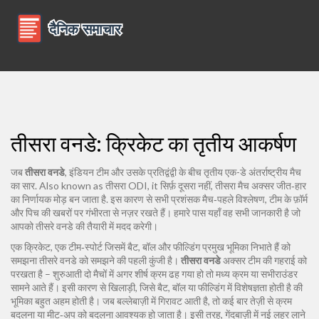
तीसरा वनडे: क्रिकेट का तृतीय आकर्षण
जब
तीसरा वनडे
,
इंडियन टीम और उसके प्रतिद्वंद्वी के बीच तृतीय एक-डे अंतर्राष्ट्रीय मैच
का सार
. Also known as
तीसरा ODI
, it
सिर्फ़ दूसरा नहीं, तीसरा मैच अक्सर जीत‑हार
का निर्णायक मोड़ बन जाता है
.
इस कारण से सभी प्रशंसक मैच‑पहले विश्लेषण, टीम के फ़ॉर्म
और पिच की खबरों पर गंभीरता से नज़र रखते हैं। हमारे पास यहाँ वह सभी जानकारी है जो
आपको तीसरे वनडे की तैयारी में मदद करेगी।
एक
क्रिकेट
,
एक टीम‑स्पोर्ट जिसमें बैट, बॉल और फील्डिंग प्रमुख भूमिका निभाते हैं
को
समझना तीसरे वनडे को समझने की पहली कुंजी है।
तीसरा वनडे
अक्सर टीम की गहराई को
परखता है – शुरुआती दो मैचों में अगर शीर्ष क्रम ढह गया हो तो मध्य क्रम या सभीराउंडर
सामने आते हैं। इसी कारण से
खिलाड़ी
,
जिसे बैट, बॉल या फील्डिंग में विशेषज्ञता होती है
की
भूमिका बहुत अहम होती है। जब बल्लेबाज़ी में गिरावट आती है, तो कई बार तेज़ी से क्रम
बदलना या मीट‑अप को बदलना आवश्यक हो जाता है। इसी तरह, गेंदबाज़ी में नई लहर लाने