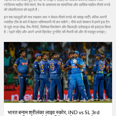
स्टेडियम माहौल जैसे
संदर्भ
,
मैच के आसपास का सामाजिक और आर्थिक माहौल
तीसरे वनडे
की लोकप्रियता को बढ़ाते हैं।
इन सब पहलुओं को याद रखकर आप न केवल तीसरे वनडे को समझ पाएँगे, बल्कि अपनी
पसंदीदा टीम के बारे में बेहतर भविष्यवाणी भी कर सकेंगे। नीचे वाले सेक्शन में हमने इस टैग
से जुड़े ताज़ा लेख, मैच‑रिपोर्ट, विशेषज्ञ विश्लेषण और खिलाड़ी‑प्रोफ़ाइल को इकट्ठा किया
है। पढ़ते रहिए और अपने अगले क्रिकेट टुर्नामेंट की तैयारी को और भी मज़बूत बनाइए।
भारत बनाम श्रीलंका लाइव स्कोर, IND vs SL 3rd