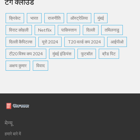
टैग क्लाउड
क्रिकेट
भारत
राजनीति
ऑस्ट्रेलिया
मुंबई
विराट कोहली
Netflix
पाकिस्तान
दिल्ली
तमिलनाडु
दिल्ली कैपिटल्स
यूरो 2024
T20 वर्ल्ड कप 2024
आईपीओ
टी20 विश्व कप 2024
मुंबई इंडियंस
फुटबॉल
ब्रैड पिट
अक्षय कुमार
विवाद
मेन्यू
हमारे बारे में