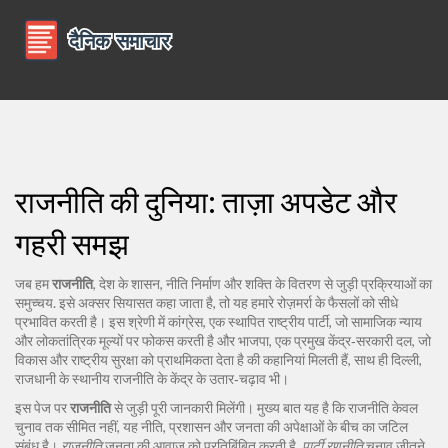
राजनीति की दुनिया: ताज़ा अपडेट और
गहरी समझ
जब हम
राजनीति
,
देश के शासन, नीति निर्माण और शक्ति के वितरण से जुड़ी प्रक्रियाओं का
समुच्चय
. इसे अक्सर
सियासत
कहा जाता है, तो यह हमारे रोज़मर्रा के फैसलों को सीधे
प्रभावित करती है। इस श्रेणी में
कांग्रेस
,
एक स्थापित राष्ट्रीय पार्टी, जो सामाजिक न्याय
और लोकतांत्रिक मूल्यों पर फोकस करती है
और
भाजपा
,
एक प्रमुख केंद्र‑सरकारी दल, जो
विकास और राष्ट्रीय सुरक्षा को प्राथमिकता देता है
की कहानियां मिलती हैं, साथ ही
दिल्ली
,
राजधानी के स्थानीय राजनीति के केंद्र
के उतार‑चढ़ाव भी।
इस पेज पर
राजनीति
से जुड़ी पूरी जानकारी मिलेंगी। मुख्य बात यह है कि राजनीति केवल
चुनाव तक सीमित नहीं, यह नीति, प्रशासन और जनता की अपेक्षाओं के बीच का जटिल
संबंध है।
राजनीति
जनता की आवाज़ को प्रतिबिंबित करती है,
पार्टी रणनीति
चुनाव जीतने