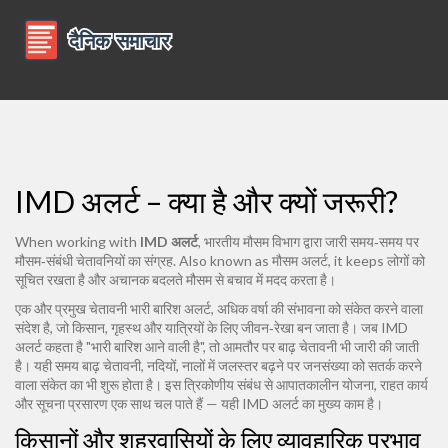
IMD अलर्ट – क्या है और क्यों जरूरी?
When working with
IMD अलर्ट
,
भारतीय मौसम विभाग द्वारा जारी समय‑समय पर
मौसम‑संबंधी चेतावनियों का संग्रह
. Also known as
मौसम अलर्ट
, it keeps लोगों को
सूचित रखता है और अचानक बदलते मौसम से बचाव में मदद करता है।
एक और प्रमुख चेतावनी
भारी बारिश अलर्ट
,
अधिक वर्षा की संभावना को संकेत करने वाला
संदेश
है, जो किसान, गृहस्थ और यात्रियों के लिए जीवन‑रेखा बन जाता है। जब IMD
अलर्ट कहता है "भारी बारिश आने वाली है", तो आमतौर पर बाढ़ चेतावनी भी जारी की जाती
है। यही समय
बाढ़ चेतावनी
,
नदियों, नालों में जलस्तर बढ़ने पर जनसंख्या को सतर्क करने
वाला संकेत
का भी शुरू होता है। इस त्रिकोणीय संबंध से आपातकालीन योजना, राहत कार्य
और सूचना प्रसारण एक साथ चल पाते हैं — यही IMD अलर्ट का मुख्य काम है।
किसानों और शहरवासियों के लिए व्यावहारिक प्रभाव