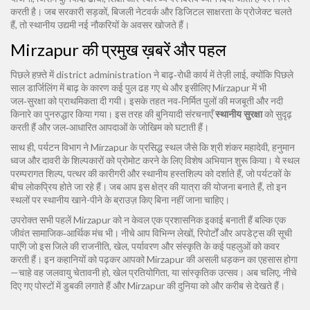
करती है। जब सरकारी सड़कों, बिजली नेटवर्क और डिजिटल साक्षरता के प्रोजेक्ट चलते
हैं, तो स्थानीय उद्यमी नई नौकरियों के अवसर खोजते हैं।
Mirzapur की प्रमुख ख़बरें और पहल
पिछले हफ़्ते में district administration ने बाढ़‑रोधी कार्य में तेज़ी लाई, क्योंकि पिछले
साल डार्जिलिंग में बाढ़ के कारण कई पुल ढह गए थे और इसीलिए Mirzapur में भी
जल‑सुरक्षा को प्राथमिकता दी गयी। इसके तहत नव‑निर्मित पुलों की मजबूती और नदी
किनारे का पुनरुद्धार किया गया। इस तरह की बुनियादी संरचनाएँ
स्थानीय सुरक्षा
को सुदृढ़
करती हैं और जल‑आधारित आपदाओं के जोखिम को घटाती हैं।
साथ ही, पर्यटन विभाग ने Mirzapur के प्रसिद्ध स्थल जैसे कि श्री शंकर महादेवी, हनुमान
ध्वज और दावरी के शिल्पकारों को प्रोमोट करने के लिए विशेष अभियान शुरू किया। ये स्थल
परम्परागत शिल्प, पत्थर की कारीगरी और स्थानीय हस्तशिल्प को दर्शाते हैं, जो पर्यटकों के
बीच लोकप्रिय होते जा रहे हैं। जब आप इस क्षेत्र की यात्रा की योजना बनाते हैं, तो इन
स्थलों पर स्थानीय खाने-पीने के ब्राउज़ किए बिना नहीं जाना चाहिए।
उपरोक्त सभी पहलें Mirzapur को न केवल एक प्रशासनिक इकाई बनाती हैं बल्कि एक
जीवंत सामाजिक‑आर्थिक मंच भी। नीचे आप विभिन्न लेखों, रिपोर्टों और अपडेट्स की सूची
पाएँगे जो इस जिले की राजनीति, खेल, पर्यावरण और संस्कृति के कई पहलुओं को कवर
करती हैं। इन कहानियों को पढ़कर आपको Mirzapur की असली धड़कन का एहसास होगा
—चाहे वह जलवायु चेतावनी हो, खेल प्रतियोगिता, या सांस्कृतिक उत्सव। अब चलिए, नीचे
दिए गए पोस्टों में डुबकी लगाते हैं और Mirzapur की दुनिया को और करीब से देखते हैं।