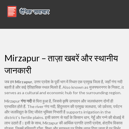
Mirzapur – ताज़ा खबरें और स्थानीय
जानकारी
जब हम
Mirzapur
,
उत्तर प्रदेश के पूर्वी भाग में स्थित एक प्रमुख जिला है, जहाँ गंगा नदी
बहती है और कई ऐतिहासिक स्थल मिलते हैं
. Also known as
मुजफ्फरनगर के निकट
, it
serves as a cultural and economic hub for the surrounding region.
Mirzapur
गंगा नदी
से घिरा हुआ है, जिससे कृषि उत्पादन और जलसंधारण दोनों ही
प्रभावित होते हैं. The river
गंगा नदी
,
हिंदुस्तान की प्रमुख जलधारा, जो उर्वरता, पर्यटन
और जलविद्युत के लिए जीवंत भूमिका निभाती है
supports irrigation in the
district’s fertile plains. इसी कारण से यहाँ के किसान धान, गेहूँ और गन्ने की बोआई में
लाभ उठाते हैं। इसी के साथ, Mirzapur की आर्थिक प्रगति
उत्तरी प्रदेश
,
क्षेत्रीय विकास
योजना, जिसमें बुनियादी ढाँचा, शिक्षा और स्वास्थ्य पर विशेष ध्यान दिया जाता है
पर निर्भर