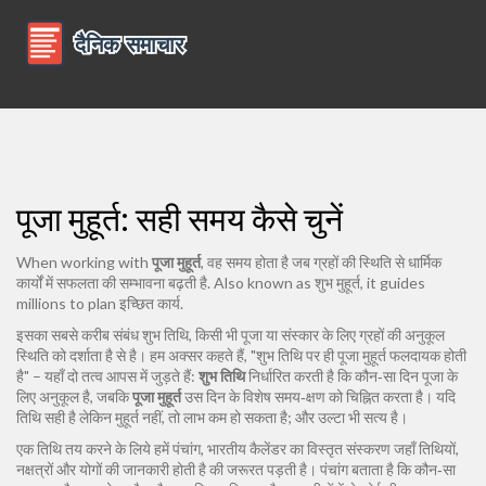
पूजा मुहूर्त: सही समय कैसे चुनें
When working with
पूजा मुहूर्त
,
वह समय होता है जब ग्रहों की स्थिति से धार्मिक
कार्यों में सफलता की सम्भावना बढ़ती है
. Also known as
शुभ मुहूर्त
, it guides
millions to plan इच्छित कार्य.
इसका सबसे करीब संबंध
शुभ तिथि
,
किसी भी पूजा या संस्कार के लिए ग्रहों की अनुकूल
स्थिति को दर्शाता है
से है। हम अक्सर कहते हैं, "शुभ तिथि पर ही पूजा मुहूर्त फलदायक होती
है" – यहाँ दो तत्व आपस में जुड़ते हैं:
शुभ तिथि
निर्धारित करती है कि कौन‑सा दिन पूजा के
लिए अनुकूल है, जबकि
पूजा मुहूर्त
उस दिन के विशेष समय‑क्षण को चिह्नित करता है। यदि
तिथि सही है लेकिन मुहूर्त नहीं, तो लाभ कम हो सकता है; और उल्टा भी सत्य है।
एक तिथि तय करने के लिये हमें
पंचांग
,
भारतीय कैलेंडर का विस्तृत संस्करण जहाँ तिथियों,
नक्षत्रों और योगों की जानकारी होती है
की जरूरत पड़ती है। पंचांग बताता है कि कौन‑सा