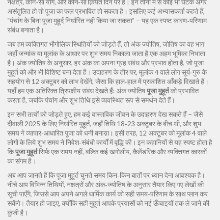
नक्षत्र, कौन‑सा योग, और कौन‑सा क़ियत दिन पर है। इन तीनों में से कोई भी घटक अगर
असंतुलित हो तो पूजा का फल प्रभावित हो सकता है। इसलिए कई अभ्यासकर्ता कहते हैं,
"पंचांग के बिना पूजा मुहूर्द निर्धारित नहीं किया जा सकता" – यह एक स्पष्ट कारण‑परिणाम
संबंध बनाता है।
जब हम व्यक्तिगत भौगोलिक स्थितियों को जोड़ते हैं, तो
अंक ज्योतिष
,
जोतिष का वह भाग
जहाँ जन्मांक या मूलांक के आधार पर शुभ समय निकाला जाता है
एक अहम भूमिका निभाता
है। अंक ज्योतिष के अनुसार, हर अंक का अपना ग्रह संबंध और प्रभाव होता है, जो पूजा
मुहूर्त को और भी विशिष्ट बना देता है। उदाहरण के तौर पर, मूलांक 4 वाले लोग सूर्य‑गुरु के
सहयोग से 12 अक्टूबर को लाभ देखेंगे, जैसा कि हाल‑हाल में प्रकाशित आँकड़े दिखाते हैं।
यहाँ हम एक अतिरिक्त त्रिपक्षीय संबंध देखते हैं: अंक ज्योतिष
पूजा मुहूर्त
को प्रभावित
करता है, जबकि पंचांग और शुभ तिथि इसे व्यवस्थित रूप से समर्थन देते हैं।
इन सभी तत्वों को जोड़ते हुए, हम कई वास्तविक जीवन के उदाहरण देख सकते हैं – जैसे
दीवाली 2025 के लिए निर्धारित मुहूर्त, जहाँ तिथि 18‑23 अक्टूबर के बीच थी, और शुभ
समय ने व्यापार‑आधारित पूजा को धनी बनाय़ा। इसी तरह, 12 अक्टूबर को मूलांक 4 वाले
लोगों के लिये शुभ समय ने निवेश‑संबंधी कार्यों में वृद्धि की। इन कहानियों से यह स्पष्ट होता है
कि
पूजा मुहूर्त
सिर्फ एक समय नहीं, बल्कि कई खगोलीय, कैलेंडरिक और व्यक्तिगत कारकों
का संगम है।
अब आप जानते हैं कि पूजा मुहूर्त चुनते समय किन‑किन बातों पर ध्यान देना आवश्यक है।
नीचे आप विभिन्न तिथियों, नक्षत्रों और अंक‑ज्योतिष के अनुसार तैयार किए गए लेखों की
सूची पाएँगे, जिससे आप अपने अगले धार्मिक कार्य को सही समय‑परिणाम के साथ प्लान कर
सकेंगे। तैयार हो जाइए, क्योंकि सही मुहूर्त आपके प्रयासों को नई ऊँचाइयों तक ले जाने की
कुंजी है।