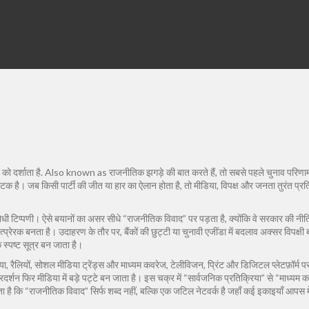
को दर्शाता है
. Also known as
राजनीतिक झगड़े
की बात करते हैं, तो सबसे पहले
चुनाव परिणा
क है। जब किसी पार्टी की जीत या हार का ऐलान होता है, तो मीडिया, विपक्ष और जनता तुरंत प्रतिक
ोधी टिप्पणी
। ऐसे बयानों का असर सीधे “राजनीतिक विवाद” पर पड़ता है, क्योंकि वे सरकार की नीतिय
्प्रेरक बनता है। उदाहरण के तौर पर, बैंकों की छुट्टी या चुनावी एजींडा में बदलाव अक्सर विपक्षी
्पष्ट सूत्र बन जाता है।
, रैलियों, सोशल मीडिया ट्रेंड्स
और
माध्यम कवरेज
,
टेलीविजन, प्रिंट और डिजिटल प्लेटफ़ॉर्म पर 
रदर्शन फिर मीडिया में बड़े पट्टे बन जाता है। इस चक्र में “सार्वजनिक प्रतिक्रिया” से “माध्यम
 है कि “राजनीतिक विवाद” सिर्फ शब्द नहीं, बल्कि एक जटिल नेटवर्क है जहाँ कई इकाइयाँ आपस में 