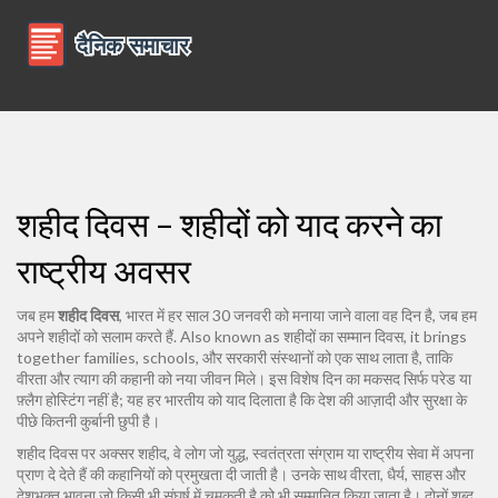
शहीद दिवस – शहीदों को याद करने का
राष्ट्रीय अवसर
जब हम
शहीद दिवस
,
भारत में हर साल 30 जनवरी को मनाया जाने वाला वह दिन है, जब हम
अपने शहीदों को सलाम करते हैं
. Also known as
शहीदों का सम्मान दिवस
, it brings
together families, schools, और सरकारी संस्थानों को एक साथ लाता है, ताकि
वीरता और त्याग की कहानी को नया जीवन मिले। इस विशेष दिन का मकसद सिर्फ परेड या
फ़्लैग होस्टिंग नहीं है; यह हर भारतीय को याद दिलाता है कि देश की आज़ादी और सुरक्षा के
पीछे कितनी कुर्बानी छुपी है।
शहीद दिवस पर अक्सर
शहीद
,
वे लोग जो युद्ध, स्वतंत्रता संग्राम या राष्ट्रीय सेवा में अपना
प्राण दे देते हैं
की कहानियों को प्रमुखता दी जाती है। उनके साथ
वीरता
,
धैर्य, साहस और
देशभक्त भावना जो किसी भी संघर्ष में चमकती है
को भी सम्मानित किया जाता है। दोनों शब्द