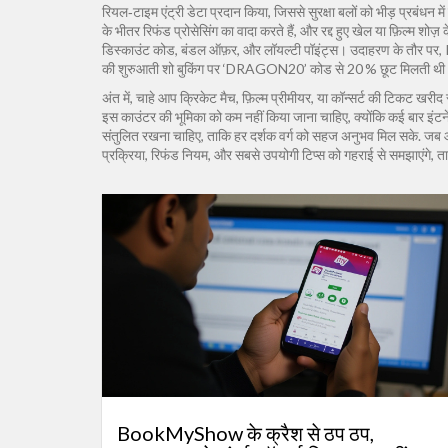
रियल‑टाइम एंट्री डेटा प्रदान किया, जिससे सुरक्षा बलों को भीड़ प्रबंधन मे
के भीतर रिफंड प्रोसेसिंग का वादा करते हैं, और रद्द हुए खेल या फ़िल्म शो
डिस्काउंट कोड, बंडल ऑफ़र, और लॉयल्टी पॉइंट्स। उदाहरण के तौर पर, IC
की शुरुआती शो बुकिंग पर ‘DRAGON20’ कोड से 20 % छूट मिलती थी। ये छो
अंत में, चाहे आप क्रिकेट मैच, फ़िल्म प्रीमीयर, या कॉन्सर्ट की टिकट खरीद 
इस काउंटर की भूमिका को कम नहीं किया जाना चाहिए, क्योंकि कई बार इं
संतुलित रखना चाहिए, ताकि हर दर्शक वर्ग को सहज अनुभव मिल सके. जब आप आगे 
प्रक्रिया, रिफंड नियम, और सबसे उपयोगी टिप्स को गहराई से समझाएंगे, ता
BookMyShow के क्रैश से ठप ठप,