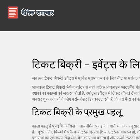
टिकट बिक्री – इवेंट्स के 
जब हम
टिकट बिक्री
,
इवेंट्स में प्रवेश प्राप्त करने के लिए सीट या पर्सन
आजकल
टिकट बिक्री
सिर्फ काउंटर से नहीं, बल्कि ऑनलाइन प्लेटफ़ॉर्म,
दर्शकों को फाइलों की जरूरत होती है
.
स्पोर्ट्स इवेंट्स
में टिकट कीमतें टीम 
अक्सर शुरुआती शो के लिए प्री‑ऑर्डर डिस्काउंट देती हैं, जिससे फैंस को ब
टिकट बिक्री के प्रमुख पहलू
पहला पहलू है
प्राइसिंग मॉडल
– डायनेमिक प्राइसिंग यानी मांग के अनुसार 
है। दूसरी ओर, फ़िल्मों में प्री‑मन्य ट्रेंड दिखता है: यदि ट्रेलर वायरल
इन सभी का एकीकरण तेज़ लेन‑देन को संभव बनाता है और फर्जी टिकटों 