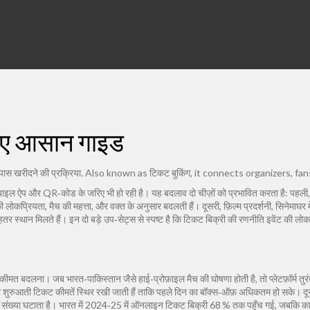
लिए आसान गाइड
ल पास खरीदने की प्रक्रिया
. Also known as
टिकट बुकिंग
, it connects organizers, fans,
 मोबाइल ऐप और QR‑कोड के जरिए भी हो रही है। यह बदलाव दो चीज़ों को प्रभावित करता है: पहली
की लोकप्रियता, मैच की महत्ता, और वक्त के अनुसार बदलती हैं। दूसरी,
फ़िल्म प्रदर्शनी
,
सिनेमाघर म
ेहतर स्थान मिलते हैं। इन दो बड़े उप‑सेट्स से स्पष्ट है कि टिकट बिक्री की रणनीति इवेंट की लोक
कीमत बदलना। जब भारत‑पाकिस्तान जैसे हाई‑प्रोफ़ाइल मैच की घोषणा होती है, तो प्लेटफ़ॉर्म तुर
 हो, तो शुरुआती टिकट कीमतें स्थिर रखी जाती हैं ताकि पहले दिन का बॉक्स‑ऑफ़ अधिकतम हो सके। दू
की संख्या घटाता है। भारत में 2024‑25 में ऑनलाइन टिकट बिक्री 68 % तक पहुँच गई, जबकि