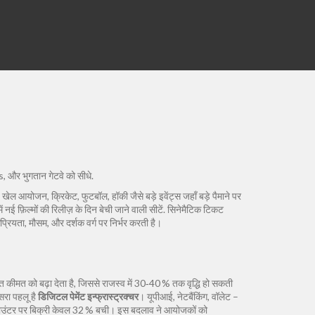
 और भुगतान गेटवे को सीधे.
,
खेल आयोजन
,
क्रिकेट, फुटबॉल, हॉकी जैसे बड़े इवेंट्स जहाँ बड़े पैमाने पर
ें नई फ़िल्मों की रिलीज़ के दिन बेची जाने वाली सीटें
.
सिनेमैटिक टिकट
प्रियता, मौसम, और दर्शक वर्ग पर निर्भर करती है।
ंत कीमत को बढ़ा देता है, जिससे राजस्व में 30‑40 % तक वृद्धि हो सकती
सरा पहलू है
डिजिटल पेमेंट इन्फ्रास्ट्रक्चर
। यूपीआई, नेटबैंकिंग, वॉलेट –
 काउंटर पर बिक्री केवल 32 % बची। इस बदलाव ने आयोजकों को