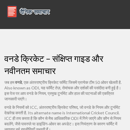
वनडे क्रिकेट – संक्षिप्त गाइड और
नवीनतम समाचार
जब हम
वनडे
,
एक अंतरराष्ट्रीय क्रिकेट फॉर्मेट जिसमें प्रत्येक टीम 50 ओवर खेलती है
.
Also known as
ODI
, यह फॉर्मेट तेज़, रोमांचक और दर्शकों की पसंदीदा बनी हुई है।
इस पेज पर आप वनडे के नियम, प्रमुख टूर्नामेंट और हाल की घटनाओं की एकत्रित
जानकारी पाएंगे।
वनडे के नियमों को
ICC
,
अंतरराष्ट्रीय क्रिकेट परिषद, जो वनडे के नियम और टूर्नामेंट
देखरेख करती है
. Its alternate name is
International Cricket Council
.
ICC ही तय करता है कि कौन से मैच आधिकारिक ODI में गिने जाएंगे और कौन से नियम
बदलेंगे, जैसे पावरप्ले या डाइंडिंग‑ओवर का अपडेट। इस नियंत्रण के कारण फॉर्मेट में
लगातार नई रणनीतियाँ उभरती हैं।