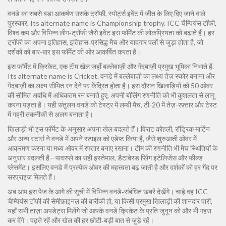
वनडे का सबसे बड़ा आकर्षण उसके
ट्रॉफी
,
स्पोर्ट्स इवेंट में जीत के लिए दिए जाने वाले
पुरस्कार
. Its alternate name is
Championship trophy
. ICC चैम्पियंस टॉफी,
विश्व कप और विभिन्न लीग‑ट्रॉफी जैसे इवेंट इस फॉर्मेट की लोकप्रियता को बढ़ाते हैं। हर
ट्रॉफी का अपना इतिहास, इतिहास‑प्रसिद्ध मैच और यादगार पलों से जुड़ा होता है, जो
दर्शकों को बार‑बार इस फॉर्मेट की ओर आकर्षित करता है।
इस फॉर्मेट में
क्रिकेट
,
एक टीम खेल जहाँ बल्लेबाज़ी और गेंदबाज़ी प्रमुख भूमिका निभाते हैं
.
Its alternate name is
Cricket
. वनडे में बल्लेबाज़ी का लक्ष्य तेज़ स्कोर बनाना और
गेंदबाज़ी का लक्ष्य सीमित रन देने पर केंद्रित होता है। इस दौरान खिलाड़ियों को 50 ओवर
की सीमित अवधि में अधिकतम रन बनाते हुए, अपनी बॉलिंग रणनीति को भी कुशलता से लागू
करना पड़ता है। यही संतुलन वनडे को टेस्ट्र में लम्बी मैच, टी-20 में तेज़-रफ़्तार और टेस्ट
में गहरी तकनीकी से अलग बनाता है।
खिलाड़ी भी इस फॉर्मेट के अनुसार अपना खेल बदलते हैं। विराट कोहली, रॉड्रिक मार्टिन
और अन्य स्टार्स ने वनडे में अपने स्टाइल को एडेप्ट किया है, जैसे शुरुआती ओवर में
आक्रमण करना या मध्य ओवर में रफ्तार बनाए रखना। टीम की रणनीति भी मैच स्थितियों के
अनुसार बदलती है—पावरप्ले का सही इस्तेमाल, डैटाबेस्ड प्लेिंग इंटेलिजेंस और फील्ड
प्लेसमेंट। इसलिए वनडे में प्रत्येक ओवर की महत्त्वता बढ़ जाती है और दर्शकों को हर गेंद पर
सरप्राइज़ मिलते हैं।
अब आप इस पेज के आगे की सूची में विभिन्न वनडे‑संबंधित खबरें देखेंगे। चाहे वह ICC
चैम्पियंस टॉफी की सेमीफ़ाइनल की बारीकी हो, या किसी प्रमुख खिलाड़ी की शानदार पारी,
यहाँ सभी ताज़ा अपडेट्स मिलेंगे जो आपके वनडे क्रिकेट के प्रति जुनून को और भी गहरा
कर देंगे। पढ़ते रहें और खेल की हर छोटी‑बड़ी बात से जुड़े रहें।