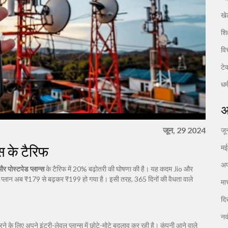
खे
शिक
वि
टे
धर्
अ
जून, 29 2024
जू
्स के टैरिफ
म
अप
और पोस्टपेड प्लान्स
के टैरिफ में 20% बढ़ोतरी की घोषणा की है। यह कदम Jio और
मासिक प्लान अब ₹179 से बढ़कर ₹199 हो गया है। इसी तरह, 365 दिनों की वैधता वाले
मा
दि
नव
ने के लिए अपने इंट्री-लेवल प्लान्स में छोटे-मोटे बदलाव कर रही है। कंपनी आने वाले