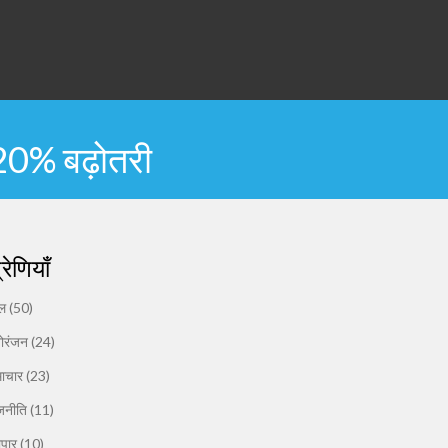
, 20% बढ़ोतरी
्रेणियाँ
ेल
(50)
ोरंजन
(24)
ाचार
(23)
जनीति
(11)
यापार
(10)