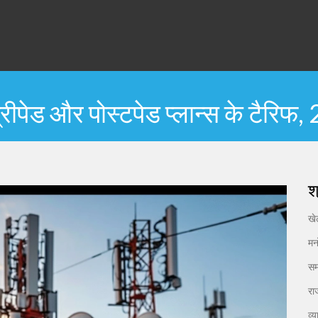
प्रीपेड और पोस्टपेड प्लान्स के टैरिफ
श
ख
मन
सम
रा
व्