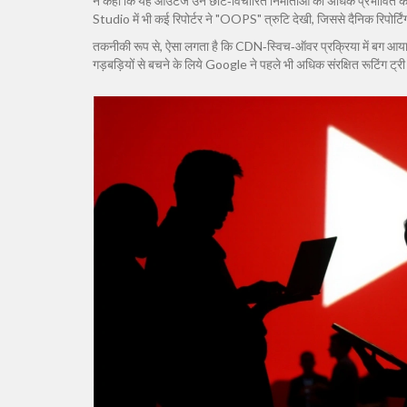
ने कहा कि यह आउटेज उन छोटे‑विचारित निर्माताओं को अधिक प्रभावित कर
Studio में भी कई रिपोर्टर ने "OOPS" त्रुटि देखी, जिससे दैनिक रिपोर्
तकनीकी रूप से, ऐसा लगता है कि CDN‑स्विच‑ऑवर प्रक्रिया में बग आया 
गड़बड़ियों से बचने के लिये Google ने पहले भी अधिक संरक्षित रूटिंग ट्री