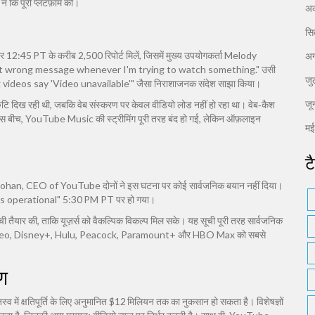
कि पूरी प्लेटफ़ॉर्म को।
अक
सि
र 12:45 PT के करीब 2,500 रिपोर्ट मिलें, जिसमें मुख्य उपयोगकर्ता
Melody
अग
nt wrong message whenever I'm trying to watch something." उसी
जु
 videos say 'Video unavailable'" जैसा निराशाजनक संदेश साझा किया।
जू
ुटि दिख रही थी, जबकि वेब संस्करण पर केवल वीडियो लोड नहीं हो रहा था। वेब‑कैश
इस बीच,
YouTube Music
की स्ट्रीमिंग पूरी तरह बंद हो गई, लेकिन ऑफ़लाइन
म
ट
Mohan
, CEO of
YouTube
दोनों ने इस घटना पर कोई सार्वजनिक बयान नहीं दिया।
tems operational" 5:30 PM PT पर हो गया।
ी सूची तैयार की, ताकि यूज़र्स को वैकल्पिक विकल्प मिल सके। यह सूची पूरी तरह सार्वजनिक
ime Video, Disney+, Hulu, Peacock, Paramount+ और HBO Max को सबसे
षण
ाजस्व में क्षतिपूर्ति के लिए अनुमानित $12 मिलियन तक का नुकसान हो सकता है। विशेषज्ञों