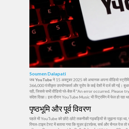
Soumen Dalapati
जब
YouTube
ने 15 अक्टूबर 2025 को अचानक अपना वीडियो स्ट्रीमिंग
366,000 पंजीकृत उपयोगकर्ता और यूरोप के कई देशों में दर्ज की गई। 
रही, जिससे सभी वीडियो प्ले‑बैक में "An error occurred. Please 
संदेश दिखा। इस दौरान YouTube Music भी स्ट्रिमिंग में फेल हो रह
पृष्ठभूमि और पूर्व विवरण
पहले भी
YouTube
को छोटे‑छोटे तकनीकी गड़बड़ियों से जूझना पड़ा थ
रियल‑टाइम टेस्ट में बताया गया कि यूज़र इंटरफ़ेस, सर्च और चैनल पेज त