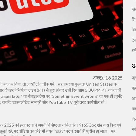
खे
शिक
वि
टे
धर्
अ
अक्तू॰, 16 2025
जू
 बंद कर दिया, तो लाखों लोग चौंक गये। यह समस्या मुख्यतः
United States
के
म
बुधवार दोपहर पैसिफिक टाइम (PT) से शुरू होकर उसी दिन शाम 5:30 PM PT तक जारी
try again later" या मोबाइल ऐप्स पर "Something went wrong" का एक ही त्रुटि
अप
ा था, जबकि डाउनलोडेड सामग्री और YouTube TV पूरी तरह कार्यशील रहे।
मा
दि
ा, पर 2025 की इस घटना ने अपनी विशिष्टता साबित की। 9to5Google द्वारा किए गये
नव
ो खुलते रहे, पर वीडियो का कोई भी चयन "play" बटन दबाते ही फ्रीज़ हो जाता। यह