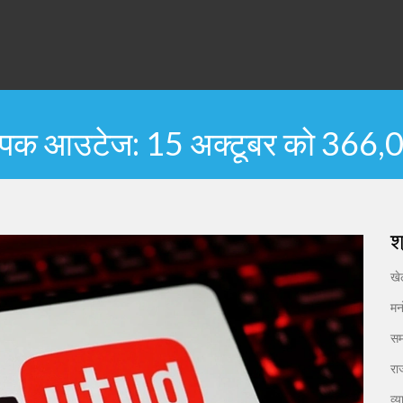
पक आउटेज: 15 अक्टूबर को 366,00
श
ख
मन
सम
रा
व्