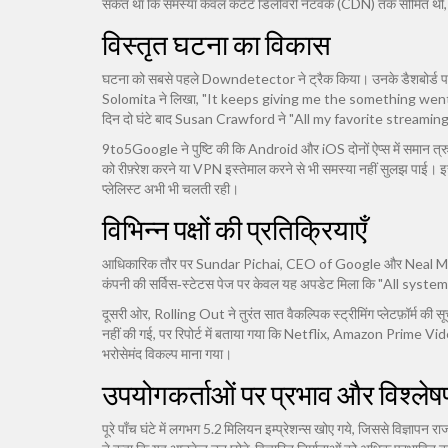
संकेत था कि समस्या केवल कंटेंट डिलीवरी नेटवर्क (CDN) तक सीमित थी, न 
विस्तृत घटना का विकास
घटना को सबसे पहले
Downdetector
ने ट्रैक किया। उनके डैशबोर्ड प
Solomita
ने लिखा, "It keeps giving me the something we
दिन दो घंटे बाद
Susan Crawford
ने "All my favorite streaming
9to5Google ने पुष्टि की कि Android और iOS दोनों ऐप्स में समान त्र
को रीफ़्रेश करने या VPN इस्तेमाल करने से भी समस्या नहीं सुलझ पाई। 
प्लेलिस्ट अभी भी चलती रही।
विभिन्न पक्षों की प्रतिक्रियाएँ
आधिकारिक तौर पर
Sundar Pichai
, CEO of
Google
और
Neal 
कंपनी की सर्विस‑स्टेटस पेज पर केवल यह अपडेट मिला कि "All sys
दूसरी ओर,
Rolling Out
ने तुरंत सात वैकल्पिक स्ट्रीमिंग प्लेटफ़ॉर्म क
नहीं की गई, पर रिपोर्ट में बताया गया कि Netflix, Amazon Pr
भरोसेमंद विकल्प माना गया।
उपयोगकर्ताओं पर प्रभाव और विश्ले
पूरे पाँच घंटे में लगभग 5.2 मिलियन इम्प्रेशन्स खोए गये, जिससे विज्ञापन र