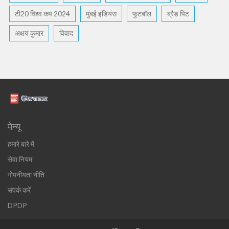
टी20 विश्व कप 2024
मुंबई इंडियंस
फुटबॉल
ब्रैड पिट
अक्षय कुमार
विवाद
मेन्यू
हमारे बारे में
सेवा नियम
गोपनीयता नीति
संपर्क करें
DPDP