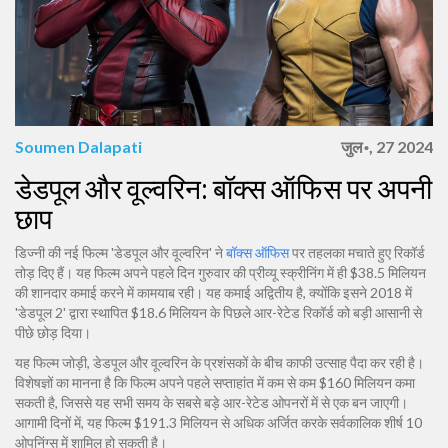
Soumen Dalapati
जुल॰, 27 2024
डेडपूल और वूल्वरिन: बॉक्स ऑफिस पर अपनी
छाप
डिज्नी की नई फिल्म 'डेडपूल और वूल्वरिन' ने
बॉक्स ऑफिस
पर तहलका मचाते हुए रिकॉर्ड
तोड़ दिए हैं। यह फिल्म अपने पहले दिन गुरुवार की प्रीव्यू स्क्रीनिंग में ही $38.5 मिलियन
की शानदार कमाई करने में कामयाब रही। यह कमाई अद्वितीय है, क्योंकि इसने 2018 में
'डेडपूल 2' द्वारा स्थापित $18.6 मिलियन के पिछले आर-रेटेड रिकॉर्ड को बड़ी आसानी से
पीछे छोड़ दिया।
यह फिल्म जोड़ी, डेडपूल और वूल्वरिन के प्रशंसकों के बीच काफी उत्साह पैदा कर रही है।
विशेषज्ञों का मानना है कि फिल्म अपने पहले सप्ताहांत में कम से कम $160 मिलियन कमा
सकती है, जिससे यह सभी समय के सबसे बड़े आर-रेटेड ओपनरों में से एक बन जाएगी।
आगामी दिनों में, यह फिल्म $191.3 मिलियन से अधिक अर्जित करके सर्वकालिक शीर्ष 10
ओपनिंग्स में शामिल हो सकती है।