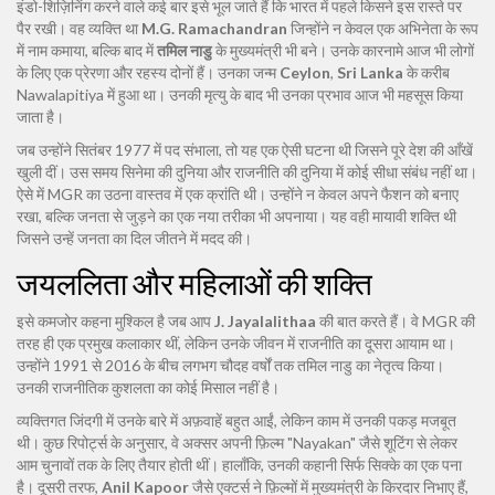
इंडो-शिज़िनिंग करने वाले कई बार इसे भूल जाते हैं कि भारत में पहले किसने इस रास्ते पर
पैर रखी। वह व्यक्ति था
M.G. Ramachandran
जिन्होंने न केवल एक अभिनेता के रूप
में नाम कमाया, बल्कि बाद में
तमिल नाडु
के मुख्यमंत्री भी बने। उनके कारनामे आज भी लोगों
के लिए एक प्रेरणा और रहस्य दोनों हैं। उनका जन्म
Ceylon
,
Sri Lanka
के करीब
Nawalapitiya में हुआ था। उनकी मृत्यु के बाद भी उनका प्रभाव आज भी महसूस किया
जाता है।
जब उन्होंने सितंबर 1977 में पद संभाला, तो यह एक ऐसी घटना थी जिसने पूरे देश की आँखें
खुली दीं। उस समय सिनेमा की दुनिया और राजनीति की दुनिया में कोई सीधा संबंध नहीं था।
ऐसे में MGR का उठना वास्तव में एक क्रांति थी। उन्होंने न केवल अपने फैशन को बनाए
रखा, बल्कि जनता से जुड़ने का एक नया तरीका भी अपनाया। यह वही मायावी शक्ति थी
जिसने उन्हें जनता का दिल जीतने में मदद की।
जयललिता और महिलाओं की शक्ति
इसे कमजोर कहना मुश्किल है जब आप
J. Jayalalithaa
की बात करते हैं। वे MGR की
तरह ही एक प्रमुख कलाकार थीं, लेकिन उनके जीवन में राजनीति का दूसरा आयाम था।
उन्होंने 1991 से 2016 के बीच लगभग चौदह वर्षों तक तमिल नाडु का नेतृत्व किया।
उनकी राजनीतिक कुशलता का कोई मिसाल नहीं है।
व्यक्तिगत जिंदगी में उनके बारे में अफ़वाहें बहुत आईं, लेकिन काम में उनकी पकड़ मजबूत
थी। कुछ रिपोर्ट्स के अनुसार, वे अक्सर अपनी फ़िल्म "Nayakan" जैसे शूटिंग से लेकर
आम चुनावों तक के लिए तैयार होती थीं। हालाँकि, उनकी कहानी सिर्फ सिक्के का एक पना
है। दूसरी तरफ,
Anil Kapoor
जैसे एक्टर्स ने फ़िल्मों में मुख्यमंत्री के किरदार निभाए हैं,