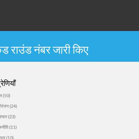
ड राउंड नंबर जारी किए
्रेणियाँ
ेल
(50)
ोरंजन
(24)
ाचार
(23)
जनीति
(11)
यापार
(10)