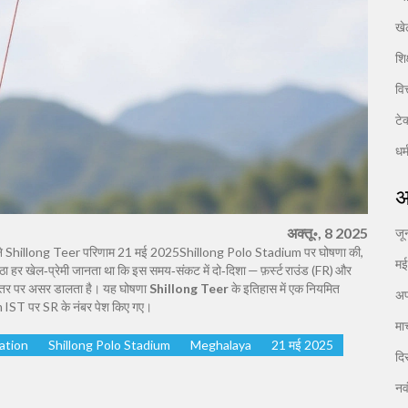
खे
शिक
वि
टे
धर्
अ
अक्तू॰, 8 2025
जू
े
Shillong Teer परिणाम 21 मई 2025
Shillong Polo Stadium
पर घोषणा की,
म
 बैठा हर खेल‑प्रेमी जानता था कि इस समय‑संकट में दो‑दिशा — फ़र्स्ट राउंड (FR) और
 स्तर पर असर डालता है। यह घोषणा
Shillong Teer
के इतिहास में एक नियमित
अप
IST पर SR के नंबर पेश किए गए।
मा
ation
Shillong Polo Stadium
Meghalaya
21 मई 2025
दि
नव