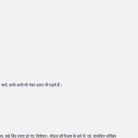
 करो, कभी‑कभी तो नंबर उल्टा भी पड़ते हैं।
, कई बिंदु स्पष्ट हो गए; विशेषतः, मॉडल की वैधता के बारे में; एवं, संभावित जोखिम