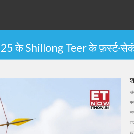
के Shillong Teer के फ़र्स्ट·सेकं
श
ख
मन
सम
रा
व्