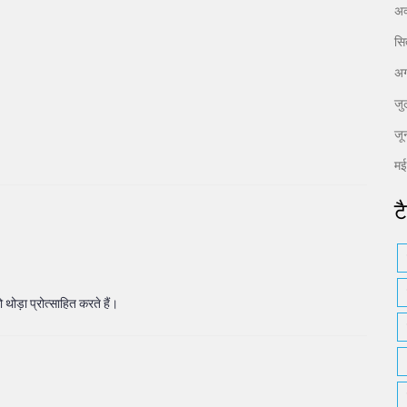
अक
सि
अग
जु
जू
म
ट
थोड़ा प्रोत्साहित करते हैं।